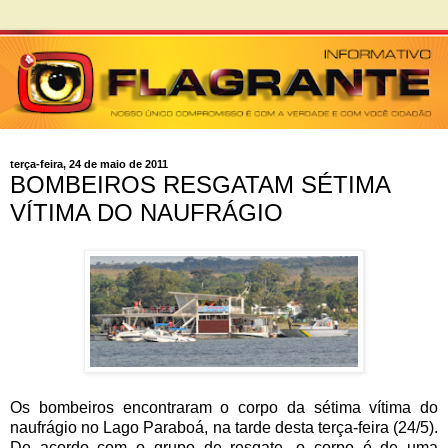
terça-feira, 24 de maio de 2011
BOMBEIROS RESGATAM SÉTIMA
VÍTIMA DO NAUFRÁGIO
Os bombeiros encontraram o corpo da sétima vítima do
naufrágio no Lago Paraboá, na tarde desta terça-feira (24/5).
De acordo com o grupo de resgate, o corpo é de uma