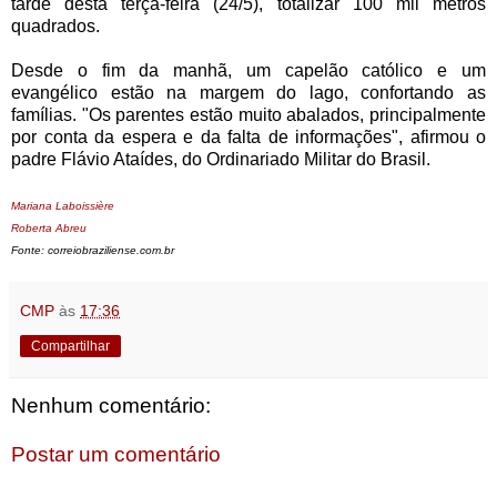
tarde desta terça-feira (24/5), totalizar 100 mil metros
quadrados.
Desde o fim da manhã, um capelão católico e um
evangélico estão na margem do lago, confortando as
famílias. "Os parentes estão muito abalados, principalmente
por conta da espera e da falta de informações", afirmou o
padre Flávio Ataídes, do Ordinariado Militar do Brasil.
Mariana Laboissière
Roberta Abreu
Fonte: correiobraziliense.com.br
CMP
às
17:36
Compartilhar
Nenhum comentário:
Postar um comentário