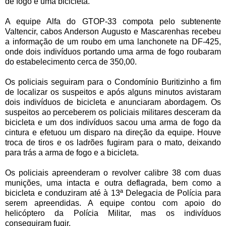
de fogo e uma bicicleta.
A equipe Alfa do GTOP-33 compota pelo subtenente
Valtencir, cabos Anderson Augusto e Mascarenhas recebeu
a informação de um roubo em uma lanchonete na DF-425,
onde dois indivíduos portando uma arma de fogo roubaram
do estabelecimento cerca de 350,00.
Os policiais seguiram para o Condomínio Buritizinho a fim
de localizar os suspeitos e após alguns minutos avistaram
dois indivíduos de bicicleta e anunciaram abordagem. Os
suspeitos ao perceberem os policiais militares desceram da
bicicleta e um dos indivíduos sacou uma arma de fogo da
cintura e efetuou um disparo na direção da equipe. Houve
troca de tiros e os ladrões fugiram para o mato, deixando
para trás a arma de fogo e a bicicleta.
Os policiais apreenderam o revolver calibre 38 com duas
munições, uma intacta e outra deflagrada, bem como a
bicicleta e conduziram até à 13ª Delegacia de Polícia para
serem apreendidas. A equipe contou com apoio do
helicóptero da Polícia Militar, mas os indivíduos
conseguiram fugir.