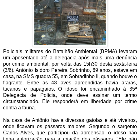
Policiais militares do Batalhão Ambiental (BPMA) levaram
um aposentado até a delegacia após mais uma denúncia
por crime ambiental, por volta das 15h30 desta sexta-feira
(3/6). Antônio Isidoro Pereira Sobrinho, 69 anos, estava em
casa, na SMS quadra 55, em Sobradinho II, quando houve o
flagrante. Entre as 43 aves apreendidas havia araras,
tucanos e papagaios. O idoso foi encaminhado à 35ª
Delegacia de Polícia, onde deve assinar um termo
circunstanciado. Ele responderá em liberdade por crime
contra a fauna.
Na casa de Antônio havia diversas gaiolas e até viveiros,
onde ficavam os pássaros maiores. Segundo o sargento
Carlos Alves, que participou da apreensão, o idoso não
tinha autorização para a criação dos pássaros. "Ele não