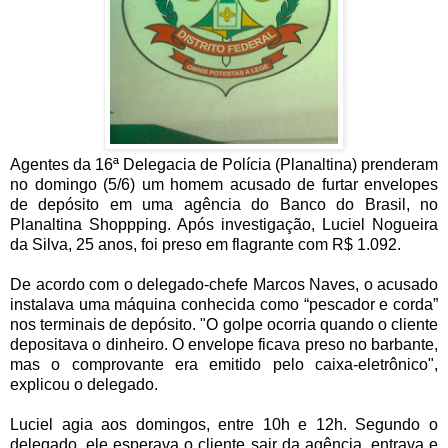
Agentes da 16ª Delegacia de Polícia (Planaltina) prenderam
no domingo (5/6) um homem acusado de furtar envelopes
de depósito em uma agência do Banco do Brasil, no
Planaltina Shoppping. Após investigação, Luciel Nogueira
da Silva, 25 anos, foi preso em flagrante com R$ 1.092.
De acordo com o delegado-chefe Marcos Naves, o acusado
instalava uma máquina conhecida como “pescador e corda”
nos terminais de depósito. "O golpe ocorria quando o cliente
depositava o dinheiro. O envelope ficava preso no barbante,
mas o comprovante era emitido pelo caixa-eletrônico",
explicou o delegado.
Luciel agia aos domingos, entre 10h e 12h. Segundo o
delegado, ele esperava o cliente sair da agência, entrava e