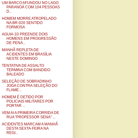
UM BARCO AFUNDOU NO LAGO
PARANOÁ COM 104 PESSOAS
D...
HOMEM MORRE ATROPELADO
NA BR-020 SENTIDO
FORMOSA
AGUIA-33 PREENDE DOIS
HOMENS EM PROGRESSÃO
DE PENA...
MANHÃ REPLETA DE
ACIDENTES EM BRASÍLIA
NESTE DOMINGO
TENTATIVA DE ASSALTO
TERMINA COM BANDIDO
BALEADO
SELEÇÃO DE SOBRADINHO
JOGA CONTRA SELEÇÃO DO
FLAME...
HOMEM É DETIDO POR
POLICIAIS MILITARES POR
PORTAR ...
VEM AI A PRIMEIRA CORRIDA DE
RUA "PROFESSOR SENA" ...
ACIDENTES MARCAM A MANHÃ
DESTA SEXTA-FEIRA NA
REGI...