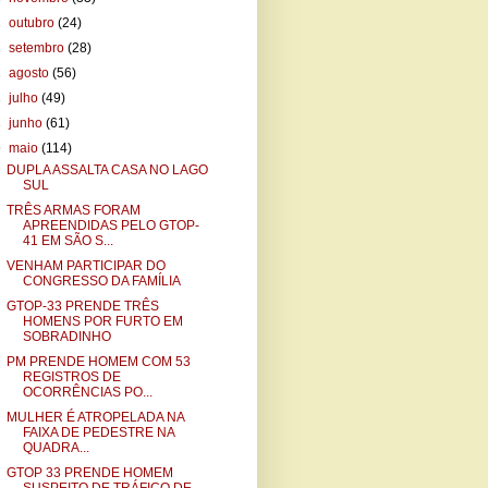
►
outubro
(24)
►
setembro
(28)
►
agosto
(56)
►
julho
(49)
►
junho
(61)
▼
maio
(114)
DUPLA ASSALTA CASA NO LAGO
SUL
TRÊS ARMAS FORAM
APREENDIDAS PELO GTOP-
41 EM SÃO S...
VENHAM PARTICIPAR DO
CONGRESSO DA FAMÍLIA
GTOP-33 PRENDE TRÊS
HOMENS POR FURTO EM
SOBRADINHO
PM PRENDE HOMEM COM 53
REGISTROS DE
OCORRÊNCIAS PO...
MULHER É ATROPELADA NA
FAIXA DE PEDESTRE NA
QUADRA...
GTOP 33 PRENDE HOMEM