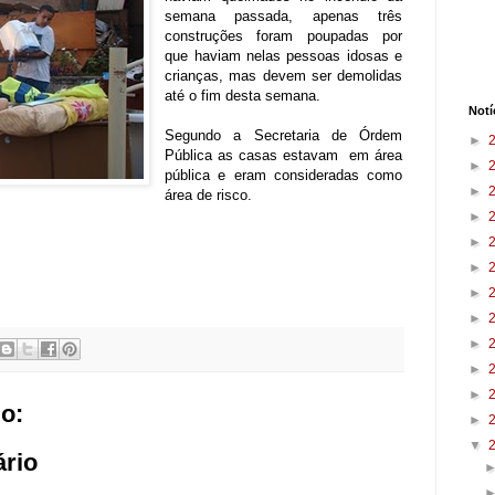
semana passada, apenas três
construções foram poupadas por
que haviam nelas pessoas idosas e
crianças, mas devem ser demolidas
até o fim desta semana.
Notí
Segundo a Secretaria de Órdem
►
Pública as casas estavam em área
►
pública e eram consideradas como
►
área de risco.
►
►
►
►
►
►
►
►
o:
►
▼
rio