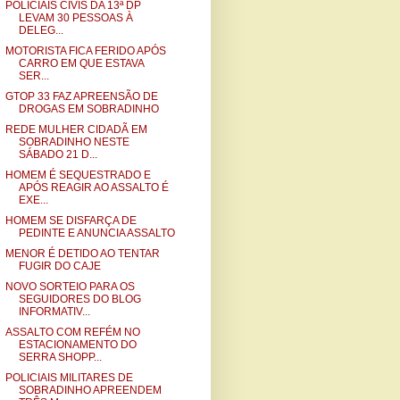
POLICIAIS CIVIS DA 13ª DP
LEVAM 30 PESSOAS À
DELEG...
MOTORISTA FICA FERIDO APÓS
CARRO EM QUE ESTAVA
SER...
GTOP 33 FAZ APREENSÃO DE
DROGAS EM SOBRADINHO
REDE MULHER CIDADÃ EM
SOBRADINHO NESTE
SÁBADO 21 D...
HOMEM É SEQUESTRADO E
APÓS REAGIR AO ASSALTO É
EXE...
HOMEM SE DISFARÇA DE
PEDINTE E ANUNCIA ASSALTO
MENOR É DETIDO AO TENTAR
FUGIR DO CAJE
NOVO SORTEIO PARA OS
SEGUIDORES DO BLOG
INFORMATIV...
ASSALTO COM REFÉM NO
ESTACIONAMENTO DO
SERRA SHOPP...
POLICIAIS MILITARES DE
SOBRADINHO APREENDEM