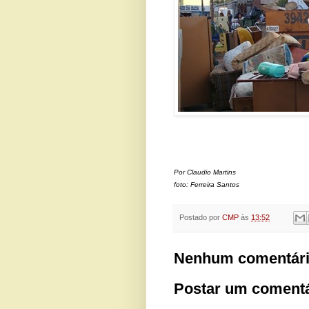
Por Claudio Martins
foto: Ferreira Santos
Postado por
CMP
às
13:52
Nenhum comentári
Postar um comentá