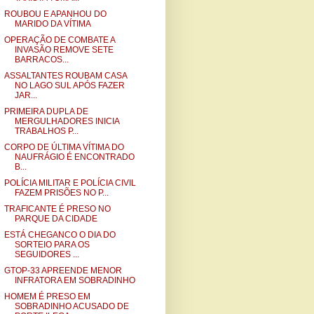
ROUBOU E APANHOU DO
MARIDO DA VÍTIMA
OPERAÇÃO DE COMBATE A
INVASÃO REMOVE SETE
BARRACOS...
ASSALTANTES ROUBAM CASA
NO LAGO SUL APÓS FAZER
JAR...
PRIMEIRA DUPLA DE
MERGULHADORES INICIA
TRABALHOS P...
CORPO DE ÚLTIMA VÍTIMA DO
NAUFRÁGIO É ENCONTRADO
B...
POLÍCIA MILITAR E POLÍCIA CIVIL
FAZEM PRISÕES NO P...
TRAFICANTE É PRESO NO
PARQUE DA CIDADE
ESTÁ CHEGANCO O DIA DO
SORTEIO PARA OS
SEGUIDORES ...
GTOP-33 APREENDE MENOR
INFRATORA EM SOBRADINHO
HOMEM É PRESO EM
SOBRADINHO ACUSADO DE