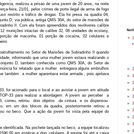
eligencia, realizou a prisao de uma jovem de 20 anos, na noite
terça-feira, 21/01, pelos crimes de porte ilegal de arma de fogo
uso restrito e tráfico de drogas. Ela foi presa na quadra 04,
junto D, via pública, antiga QMS 30A, do setor de mansões de
radinho II. Com ela foram apreendidos dois revólveres calíbre
Notí
 12 munições intactas de calíbre 32, 08 unidades de ecstasy,
porção de maconha, 01 porção de cocaína, 02 celulares e
▼
eiro.
patrulhamento no Setor de Mansões de Sobradinho II quando
dade, informando que uma mulher jovem estava realizando o
4 conjunto D, também conhecida como QMS 30A, do Setor de
núncia foi relatado que a mulher entregava alguns embrulhos
►
que também a mulher aparentava estar armada , pois ajeitava
►
►
►
-33, foi acionado para o local e ao avistar a jovem em atitude
GTOP-33 para realizar a abordagem. A jovem ao perceber a
►
 correu, retirou dois objetos da cintura e os dispensou
►
o, em um dos blocos da quadra, posteriormente retirou a
►
ou no beco. Que a ação da jovem foi vista pela equipe do
►
►
e identificada. Na pochete lançada no beco, a equipe localizou
►
596,00 em espécie e dois celulares. A equipe foi até a caixa