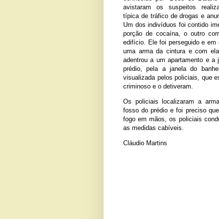
avistaram os suspeitos reali
típica de tráfico de drogas e an
Um dos indivíduos foi contido 
porção de cocaína, o outro co
edifício. Ele foi perseguido e em
uma arma da cintura e com e
adentrou a um apartamento e a 
prédio, pela a janela do banhe
visualizada pelos policiais, que
criminoso e o detiveram.
Os policiais localizaram a arm
fosso do prédio e foi preciso qu
fogo em mãos, os policiais cond
as medidas cabíveis.
Cláudio Martins