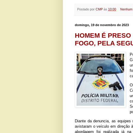
Postado por
CMP
às
10:00
Nenhum 
domingo, 19 de novembro de 2023
HOMEM É PRESO 
FOGO, PELA SEG
P
G
u
f
c
O
C
u
c
S
p
Diante da denuncia, as equipes 
avistaram o veículo em direção 
abordagem foi realizada já na