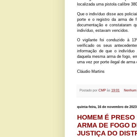
localizada uma pistola calíbre 38
Que o indivíduo disse aos policia
porte e o registro da arma de f
documentação e constataram q
indivíduo, estavam vencidos.
O vigilante foi conduzido à 1
verificado os seus antecedente
informação de que o indivíduo j
daquela mesma arma de fogo, em 
uma vez por porte ilegal de arma 
Cláudio Martins
Postado por
CMP
às
19:01
Nenhum 
quinta-feira, 16 de novembro de 2023
HOMEM É PRESO
ARMA DE FOGO D
JUSTIÇA DO DIST