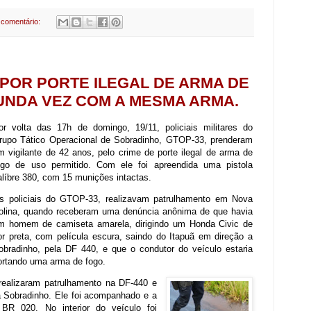
comentário:
POR PORTE ILEGAL DE ARMA DE
UNDA VEZ COM A MESMA ARMA.
or volta das 17h de domingo, 19/11, policiais militares do
rupo Tático Operacional de Sobradinho, GTOP-33, prenderam
m vigilante de 42 anos, pelo crime de porte ilegal de arma de
ogo de uso permitido. Com ele foi apreendida uma pistola
alíbre 380, com 15 munições intactas.
s policiais do GTOP-33, realizavam patrulhamento em Nova
olina, quando receberam uma denúncia anônima de que havia
m homem de camiseta amarela, dirigindo um Honda Civic de
or preta, com película escura, saindo do Itapuã em direção a
obradinho, pela DF 440, e que o condutor do veículo estaria
ortando uma arma de fogo.
realizaram patrulhamento na DF-440 e
à Sobradinho. Ele foi acompanhado e a
 BR 020. No interior do veículo foi