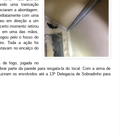
zando uma transação
unciaram a abordagem.
imediatamente com uma
rreu em direção a um
 certo momento retirou
la em uma das mãos,
jogou pelo o fosso do
iro. Toda a ação foi
 estavam no encalço do
a de fogo, jogada no
ebrar parte da parede para resgata-la do local. Com a arma de
uziram os envolvidos até a 13ª Delegacia de Sobradinho para