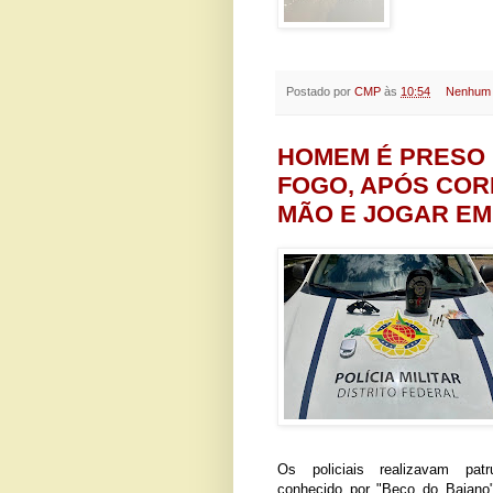
Postado por
CMP
às
10:54
Nenhum 
HOMEM É PRESO 
FOGO, APÓS COR
MÃO E JOGAR EM 
Os policiais realizavam pat
conhecido por "Beco do Baiano