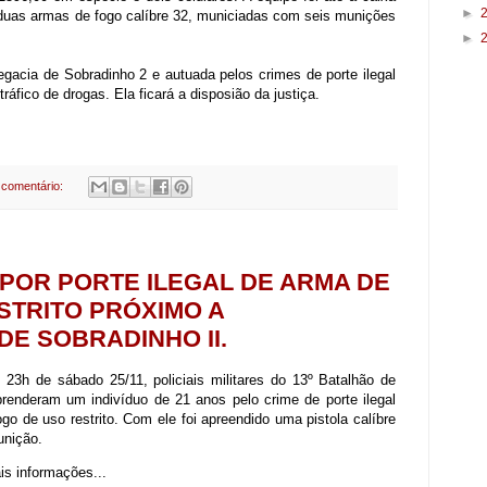
►
s duas armas de fogo calíbre 32, municiadas com seis munições
►
egacia de Sobradinho 2 e autuada pelos crimes de porte ilegal
tráfico de drogas. Ela ficará a disposião da justiça.
comentário:
POR PORTE ILEGAL DE ARMA DE
STRITO PRÓXIMO A
E SOBRADINHO II.
 23h de sábado 25/11, policiais militares do 13º Batalhão de
prenderam um indivíduo de 21 anos pelo crime de porte ilegal
go de uso restrito. Com ele foi apreendido uma pistola calíbre
nição.
s informações...