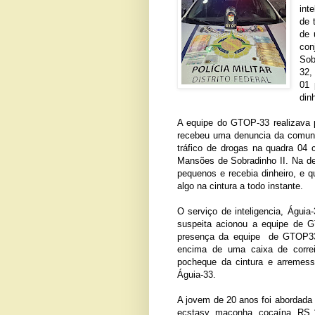
int
de 
de 
con
Sob
32,
01 
dinh
A equipe do GTOP-33 realizava 
recebeu uma denuncia da comuni
tráfico de drogas na quadra 0
Mansões de Sobradinho II. Na de
pequenos e recebia dinheiro, e 
algo na cintura a todo instante.
O serviço de inteligencia, Águia
suspeita acionou a equipe de 
presença da equipe de GTOP33,
encima de uma caixa de correi
pocheque da cintura e arremess
Águia-33.
A jovem de 20 anos foi abordada 
ecstasy, maconha, cocaína, RS 1