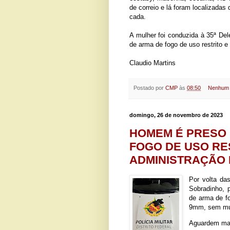
de correio e lá foram localizada
cada.
A mulher foi conduzida à 35ª Del
de arma de fogo de uso restrito e 
Claudio Martins
Postado por
CMP
às
08:50
Nenhum 
domingo, 26 de novembro de 2023
HOMEM É PRESO 
FOGO DE USO RE
ADMINISTRAÇÃO D
Por volta das
Sobradinho, 
de arma de fo
9mm, sem mu
Aguardem mai