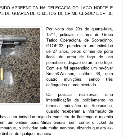
 SIDO APREENDIDA NA DELEGACIA DO LAGO NORTE E
AL DE GUARDA DE OBJETOS DE CRIME-CEGOC/TJDF, DE
Por volta das 20h de quarta-feira,
15/11, policiais militares do Grupo
Tático Operacional de Sobradinho,
GTOP-33, prenderam um indivíduo
de 27 anos, pelos crimes de porte
ilegal de arma de fogo de uso
permitido e disparo de arma de fogo.
Com ele foi apreendido um revólver
Smith&Wesson, calíbre 38, com
quatro munições, sendo três
deflagradas e uma picotada.
Os policiais realizavam uma
intensificação de policiamento
no
terminal rodoviário de Sobradinho,
quando receberam a informação de
havia um indivíduo trajando camiseta do flamengo e mochila
 em um ônibus, para Minas Gerais, sem conter o ticket de
barque, o individuo saiu muito nervoso, dizendo que era ex-
le ônibus de qualquer maneira.