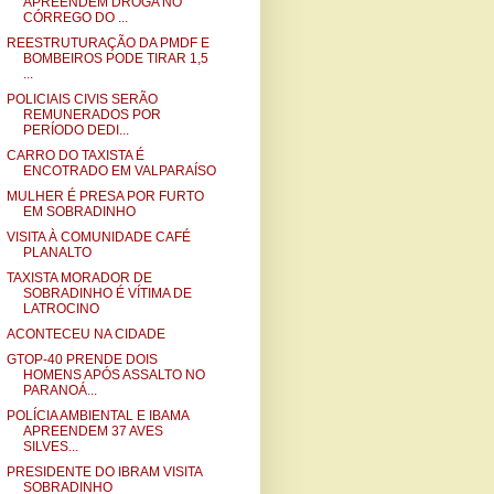
APREENDEM DROGA NO
CÓRREGO DO ...
REESTRUTURAÇÃO DA PMDF E
BOMBEIROS PODE TIRAR 1,5
...
POLICIAIS CIVIS SERÃO
REMUNERADOS POR
PERÍODO DEDI...
CARRO DO TAXISTA É
ENCOTRADO EM VALPARAÍSO
MULHER É PRESA POR FURTO
EM SOBRADINHO
VISITA À COMUNIDADE CAFÉ
PLANALTO
TAXISTA MORADOR DE
SOBRADINHO É VÍTIMA DE
LATROCINO
ACONTECEU NA CIDADE
GTOP-40 PRENDE DOIS
HOMENS APÓS ASSALTO NO
PARANOÁ...
POLÍCIA AMBIENTAL E IBAMA
APREENDEM 37 AVES
SILVES...
PRESIDENTE DO IBRAM VISITA
SOBRADINHO