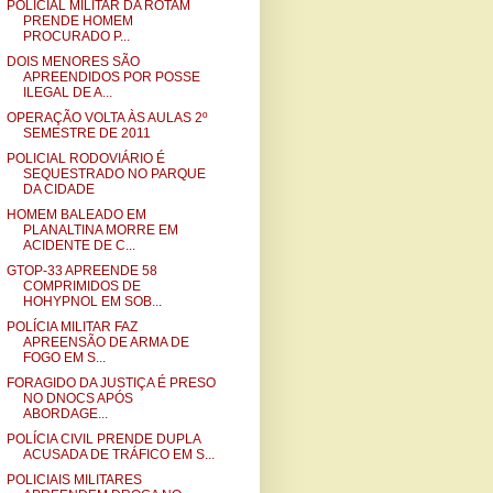
POLICIAL MILITAR DA ROTAM
PRENDE HOMEM
PROCURADO P...
DOIS MENORES SÃO
APREENDIDOS POR POSSE
ILEGAL DE A...
OPERAÇÃO VOLTA ÀS AULAS 2º
SEMESTRE DE 2011
POLICIAL RODOVIÁRIO É
SEQUESTRADO NO PARQUE
DA CIDADE
HOMEM BALEADO EM
PLANALTINA MORRE EM
ACIDENTE DE C...
GTOP-33 APREENDE 58
COMPRIMIDOS DE
HOHYPNOL EM SOB...
POLÍCIA MILITAR FAZ
APREENSÃO DE ARMA DE
FOGO EM S...
FORAGIDO DA JUSTIÇA É PRESO
NO DNOCS APÓS
ABORDAGE...
POLÍCIA CIVIL PRENDE DUPLA
ACUSADA DE TRÁFICO EM S...
POLICIAIS MILITARES