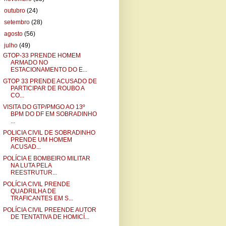
►
outubro
(24)
►
setembro
(28)
►
agosto
(56)
▼
julho
(49)
GTOP-33 PRENDE HOMEM
ARMADO NO
ESTACIONAMENTO DO E...
GTOP 33 PRENDE ACUSADO DE
PARTICIPAR DE ROUBO A
CO...
VISITA DO GTP/PMGO AO 13º
BPM DO DF EM SOBRADINHO
...
POLICIA CIVIL DE SOBRADINHO
PRENDE UM HOMEM
ACUSAD...
POLÍCIA E BOMBEIRO MILITAR
NA LUTA PELA
REESTRUTUR...
POLÍCIA CIVIL PRENDE
QUADRILHA DE
TRAFICANTES EM S...
POLÍCIA CIVIL PREENDE AUTOR
DE TENTATIVA DE HOMICÍ...