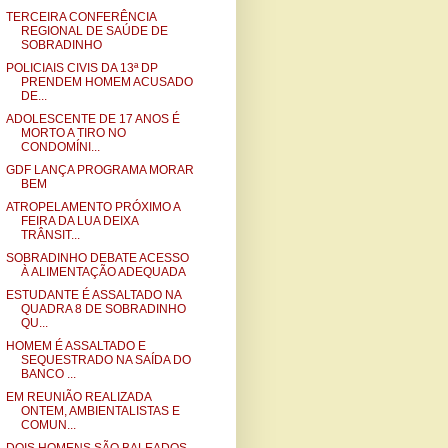
TERCEIRA CONFERÊNCIA
REGIONAL DE SAÚDE DE
SOBRADINHO
POLICIAIS CIVIS DA 13ª DP
PRENDEM HOMEM ACUSADO
DE...
ADOLESCENTE DE 17 ANOS É
MORTO A TIRO NO
CONDOMÍNI...
GDF LANÇA PROGRAMA MORAR
BEM
ATROPELAMENTO PRÓXIMO A
FEIRA DA LUA DEIXA
TRÂNSIT...
SOBRADINHO DEBATE ACESSO
À ALIMENTAÇÃO ADEQUADA
ESTUDANTE É ASSALTADO NA
QUADRA 8 DE SOBRADINHO
QU...
HOMEM É ASSALTADO E
SEQUESTRADO NA SAÍDA DO
BANCO ...
EM REUNIÃO REALIZADA
ONTEM, AMBIENTALISTAS E
COMUN...