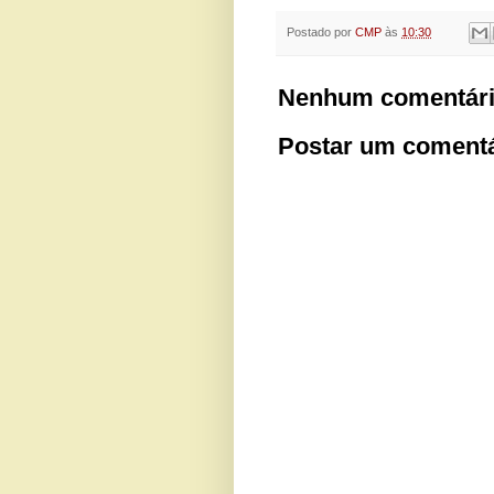
Postado por
CMP
às
10:30
Nenhum comentári
Postar um comentá