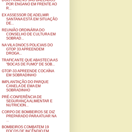
DOIS HOMENS SÃO BALEADOS
POR ENGANO EM FRENTE AO
R...
EX ASSESSOR DE ADELMIR
SANTANA ESTÁ EM SITUAÇÃO
DE...
REUNIÃO ORDINÁRIA DO
CONSELHO DE CULTURA EM
SOBRAD...
NA VILA DNOCS POLICIAIS DO
GTOP 33 APREENDEM
DROGA...
TRAFICANTE QUE ABASTECIA AS
"BOCAS DE FUMO" DE SOB...
GTOP-33 APREENDE COCAÍNA
EM SOBRADINHO
IMPLANTAÇÃO DO PARQUE
CANELA DE EMA EM
SOBRADINHO
PRÉ-CONFERÊNCIA DE
SEGURANÇA ALIMENTAR E
NUTRICION...
CORPO DE BOMBEIROS SE DIZ
PREPARADO PARA ATUAR NA
...
BOMBEIROS COMBATEM 19
FOCOS DE INCÊNDIO EM