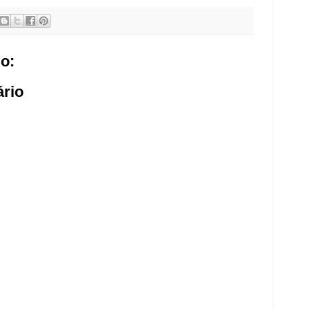
o:
rio