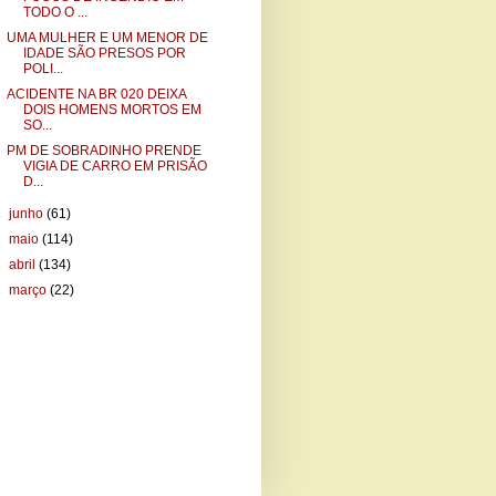
TODO O ...
UMA MULHER E UM MENOR DE
IDADE SÃO PRESOS POR
POLI...
ACIDENTE NA BR 020 DEIXA
DOIS HOMENS MORTOS EM
SO...
PM DE SOBRADINHO PRENDE
VIGIA DE CARRO EM PRISÃO
D...
►
junho
(61)
►
maio
(114)
►
abril
(134)
►
março
(22)