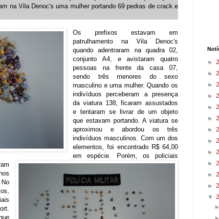
ram na Vila Denoc's uma mulher portando 69 pedras de crack e
Os prefixos estavam em
patrulhamento na Vila Denoc's
Notí
quando adentraram na quadra 02,
conjunto A4, e avistaram quatro
►
pessoas na frente da casa 07,
►
sendo três menores do sexo
►
masculino e uma mulher. Quando os
indivíduos perceberam a presença
►
da viatura 138, ficaram assustados
►
e tentaram se livrar de um objeto
►
que estavam portando. A viatura se
aproximou e abordou os três
►
indivíduos masculinos. Com um dos
►
elementos, foi encontrado R$ 64,00
►
em espécie. Porém, os policiais
►
aram
nos
►
 No
►
os,
▼
ais
rt.
que