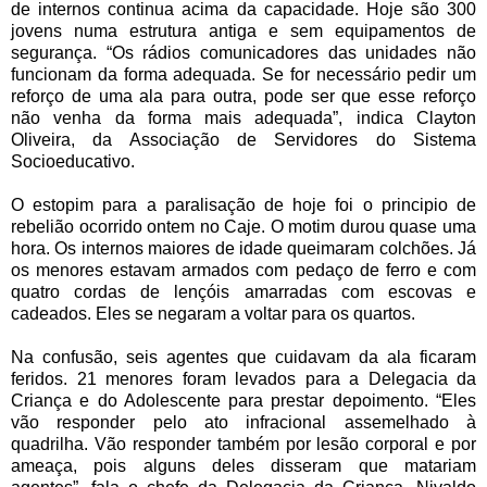
de internos continua acima da capacidade. Hoje são 300
jovens numa estrutura antiga e sem equipamentos de
segurança. “Os rádios comunicadores das unidades não
funcionam da forma adequada. Se for necessário pedir um
reforço de uma ala para outra, pode ser que esse reforço
não venha da forma mais adequada”, indica Clayton
Oliveira, da Associação de Servidores do Sistema
Socioeducativo.
O estopim para a paralisação de hoje foi o principio de
rebelião ocorrido ontem no Caje. O motim durou quase uma
hora. Os internos maiores de idade queimaram colchões. Já
os menores estavam armados com pedaço de ferro e com
quatro cordas de lençóis amarradas com escovas e
cadeados. Eles se negaram a voltar para os quartos.
Na confusão, seis agentes que cuidavam da ala ficaram
feridos. 21 menores foram levados para a Delegacia da
Criança e do Adolescente para prestar depoimento. “Eles
vão responder pelo ato infracional assemelhado à
quadrilha. Vão responder também por lesão corporal e por
ameaça, pois alguns deles disseram que matariam