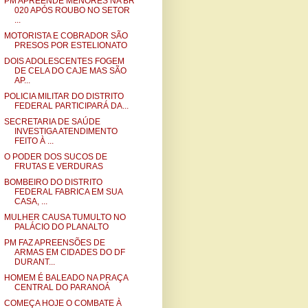
PM APREENDE MENORES NA BR
020 APÓS ROUBO NO SETOR
...
MOTORISTA E COBRADOR SÃO
PRESOS POR ESTELIONATO
DOIS ADOLESCENTES FOGEM
DE CELA DO CAJE MAS SÃO
AP...
POLICIA MILITAR DO DISTRITO
FEDERAL PARTICIPARÁ DA...
SECRETARIA DE SAÚDE
INVESTIGA ATENDIMENTO
FEITO À ...
O PODER DOS SUCOS DE
FRUTAS E VERDURAS
BOMBEIRO DO DISTRITO
FEDERAL FABRICA EM SUA
CASA, ...
MULHER CAUSA TUMULTO NO
PALÁCIO DO PLANALTO
PM FAZ APREENSÕES DE
ARMAS EM CIDADES DO DF
DURANT...
HOMEM É BALEADO NA PRAÇA
CENTRAL DO PARANOÁ
COMEÇA HOJE O COMBATE À