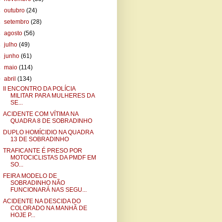
►
outubro
(24)
►
setembro
(28)
►
agosto
(56)
►
julho
(49)
►
junho
(61)
►
maio
(114)
▼
abril
(134)
II ENCONTRO DA POLÍCIA
MILITAR PARA MULHERES DA
SE...
ACIDENTE COM VÍTIMA NA
QUADRA 8 DE SOBRADINHO
DUPLO HOMÍCIDIO NA QUADRA
13 DE SOBRADINHO
TRAFICANTE É PRESO POR
MOTOCICLISTAS DA PMDF EM
SO...
FEIRA MODELO DE
SOBRADINHO NÃO
FUNCIONARÁ NAS SEGU...
ACIDENTE NA DESCIDA DO
COLORADO NA MANHÃ DE
HOJE P...