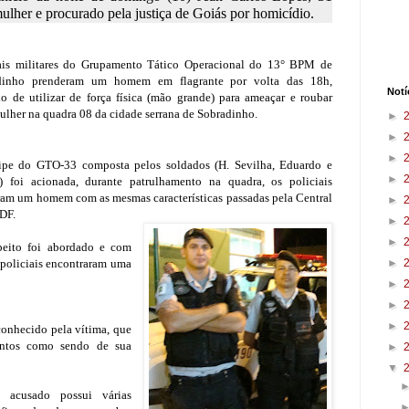
lher e procurado pela justiça de Goiás por homicídio.
iais militares do Grupamento Tático Operacional do 13° BPM de
dinho prenderam um homem em flagrante por volta das 18h,
Notí
o de utilizar de força física (mão grande) para ameaçar e roubar
lher na quadra 08 da cidade serrana de Sobradinho.
►
►
►
ipe do GTO-33 composta pelos soldados (H. Sevilha, Eduardo e
►
) foi acionada, durante patrulhamento na quadra, os policiais
ram um homem com as mesmas características passadas pela Central
►
DF.
►
►
peito foi abordado e com
 policiais encontraram uma
►
►
►
►
conhecido pela vítima, que
entos como sendo de sua
►
▼
o acusado possui várias