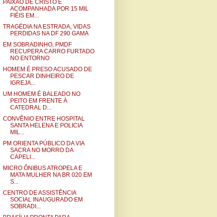
PAIXÃO DE CRISTO É
ACOMPANHADA POR 15 MIL
FIÉIS EM...
TRAGÉDIA NA ESTRADA, VIDAS
PERDIDAS NA DF 290 GAMA
EM SOBRADINHO, PMDF
RECUPERA CARRO FURTADO
NO ENTORNO
HOMEM É PRESO ACUSADO DE
PESCAR DINHEIRO DE
IGREJA...
UM HOMEM É BALEADO NO
PEITO EM FRENTE À
CATEDRAL D...
CONVÊNIO ENTRE HOSPITAL
SANTA HELENA E POLICIA
MIL...
PM ORIENTA PÚBLICO DA VIA
SACRA NO MORRO DA
CAPELI...
MICRO ÔNIBUS ATROPELA E
MATA MULHER NA BR 020 EM
S...
CENTRO DE ASSISTÊNCIA
SOCIAL INAUGURADO EM
SOBRADI...