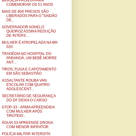
BRASÍLIA PRONTA PARA
COMEMORAR OS 51 ANOS
MAIS DE 800 PRESOS SÃO
LIBERADOS PARA O "SAIDÃO
DE...
GOVERNADOR AGNELO
QUEIROZ ASSINA REDUÇÃO
DE INTERS...
MULHER É ATROPELADA NA BR-
020
TRAGÉDIA NO HOSPITAL DO
PARANOÁ, UM BEBÊ MORRE
ANT...
TIROS, FUGA E CAPOTAMENTO
EM SÃO SEBASTIÃO
ASSALTANTE ROUBA VAN
ESCOLAR COM QUATRO
ADOLESCENT...
SECRETÁRIO DE SEGURANÇA
DO DF DEIXA O CARGO
GTOP-33 - ARMA APREENDIDA
COM MULHER APÓS
TIROTEIO...
ÁGUIA 33 APREENDE DROGA
COM MENOR INFRATOR
POLÍCIA MILITAR INTERDITA