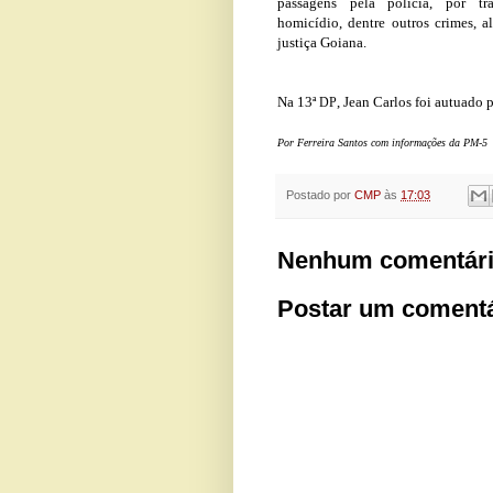
passagens pela polícia, por tr
homicídio, dentre outros crimes, a
justiça Goiana.
Na 13
, Jean Carlos foi autuado 
ª DP
Por Ferreira Santos com informações da PM-5
Postado por
CMP
às
17:03
Nenhum comentári
Postar um comentá