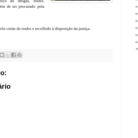
áfico de drogas, roubo,
lém de ser procurado pela
pelo crime de roubo e recolhido à disposição da justiça.
o:
rio