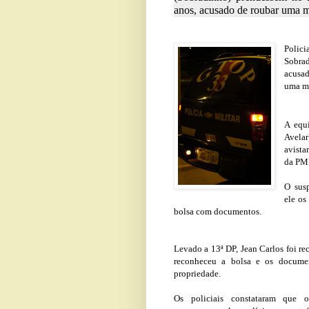
anos, acusado de roubar uma mu
Polic
Sobra
acusad
uma mu
A equ
Avelar
avista
da PM
O sus
ele os
bolsa com documentos.
Levado a 13ª DP, Jean Carlos foi re
reconheceu a bolsa e os docum
propriedade.
Os policiais constataram que 