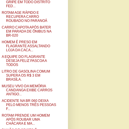
GRIPE EM TODO DISTRITO
FED...
ROTAM AGE RÁPIDO E
RECUPERA CARRO
ROUBADO NO PARANOÁ
CARRO CAPOTA APÓS BATER
EM PARADA DE ÔNIBUS NA
BR-020
HOMEM É PRESO EM
FLAGRANTE ASSALTANDO
LOJA DA CACA...
A EQUIPE DO FLAGRANTE
DESEJA FELIZ PASCOA A
TODOS
LITRO DE GASOLINA COMUM
SUPERA OS R$ 3 EM
BRASÍLA.
MUSEU VIVO DA MEMÓRIA
CANDANGA EXIBE CARROS
ANTIGO...
ACIDENTE NA BR 060 DEIXA
PELO MENOS TRÊS PESSOAS
F...
ROTAM PRENDE UM HOMEM
APÓS ROUBAR UMA
CHÁCARA E MA...