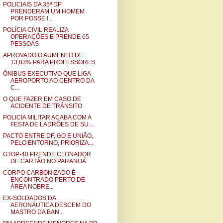
POLICIAIS DA 35ª DP
PRENDERAM UM HOMEM
POR POSSE I...
POLÍCIA CIVIL REALIZA
OPERAÇÕES E PRENDE 65
PESSOAS
APROVADO O AUMENTO DE
13,83% PARA PROFESSORES
ÔNIBUS EXECUTIVO QUE LIGA
AEROPORTO AO CENTRO DA
C...
O QUE FAZER EM CASO DE
ACIDENTE DE TRÂNSITO
POLICIA MILITAR ACABA COM A
FESTA DE LADRÕES DE SU...
PACTO ENTRE DF, GO E UNIÃO,
PELO ENTORNO, PRIORIZA...
GTOP-40 PRENDE CLONADOR
DE CARTÃO NO PARANOÁ
CORPO CARBONIZADO É
ENCONTRADO PERTO DE
ÁREA NOBRE...
EX-SOLDADOS DA
AERONÁUTICA DESCEM DO
MASTRO DA BAN...