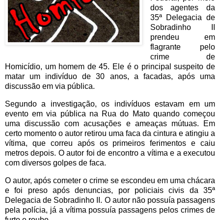
dos agentes da
35ª Delegacia de
Sobradinho II
prendeu em
flagrante pelo
crime de
Homicídio, um homem de 45. Ele é o principal suspeito de
matar um indivíduo de 30 anos, a facadas, após uma
discussão em via pública.
Segundo a investigação, os indivíduos estavam em um
evento em via pública na Rua do Mato quando começou
uma discussão com acusações e ameaças mútuas. Em
certo momento o autor retirou uma faca da cintura e atingiu a
vítima, que correu após os primeiros ferimentos e caiu
metros depois. O autor foi de encontro a vítima e a executou
com diversos golpes de faca.
O autor, após cometer o crime se escondeu em uma chácara
e foi preso após denuncias, por policiais civis da 35ª
Delegacia de Sobradinho II. O autor não possuía passagens
pela polícia, já a vítima possuía passagens pelos crimes de
furto e roubo.