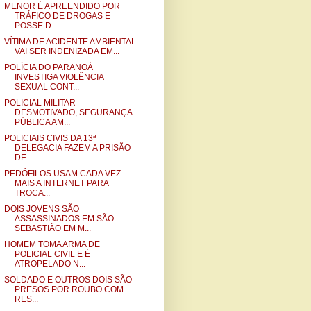
MENOR É APREENDIDO POR
TRÁFICO DE DROGAS E
POSSE D...
VÍTIMA DE ACIDENTE AMBIENTAL
VAI SER INDENIZADA EM...
POLÍCIA DO PARANOÁ
INVESTIGA VIOLÊNCIA
SEXUAL CONT...
POLICIAL MILITAR
DESMOTIVADO, SEGURANÇA
PÚBLICA AM...
POLICIAIS CIVIS DA 13ª
DELEGACIA FAZEM A PRISÃO
DE...
PEDÓFILOS USAM CADA VEZ
MAIS A INTERNET PARA
TROCA...
DOIS JOVENS SÃO
ASSASSINADOS EM SÃO
SEBASTIÃO EM M...
HOMEM TOMA ARMA DE
POLICIAL CIVIL E É
ATROPELADO N...
SOLDADO E OUTROS DOIS SÃO
PRESOS POR ROUBO COM
RES...