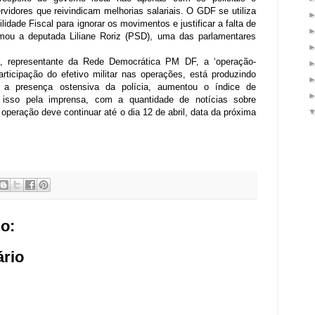
idores que reivindicam melhorias salariais. O GDF se utiliza
idade Fiscal para ignorar os movimentos e justificar a falta de
rmou a deputada Liliane Roriz (PSD), uma das parlamentares
, representante da Rede Democrática PM DF, a ‘operação-
articipação do efetivo militar nas operações, está produzindo
 a presença ostensiva da polícia, aumentou o índice de
o isso pela imprensa, com a quantidade de notícias sobre
A operação deve continuar até o dia 12 de abril, data da próxima
o:
rio