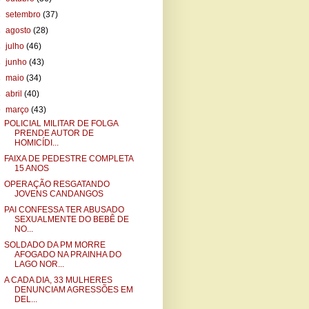
►
setembro
(37)
►
agosto
(28)
►
julho
(46)
►
junho
(43)
►
maio
(34)
►
abril
(40)
▼
março
(43)
POLICIAL MILITAR DE FOLGA
PRENDE AUTOR DE
HOMICÍDI...
FAIXA DE PEDESTRE COMPLETA
15 ANOS
OPERAÇÃO RESGATANDO
JOVENS CANDANGOS
PAI CONFESSA TER ABUSADO
SEXUALMENTE DO BEBÊ DE
NO...
SOLDADO DA PM MORRE
AFOGADO NA PRAINHA DO
LAGO NOR...
A CADA DIA, 33 MULHERES
DENUNCIAM AGRESSÕES EM
DEL...