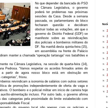
No que depender da bancada do PSD
na Câmara Legislativa, o governo
poderá ter problemas nas próximas
sessões da Casa. Desde a semana
passada, os parlamentares do bloco
Notí
fecharam questão e decidiram
obstruir todas as votações, até que o
►
governo do Distrito Federal (GDF) se
►
manifeste sobre as reivindicações
►
dos policiais e bombeiros militares do
DF. Na manhã desta quinta-feira (15),
►
em assembléia na frente do Palácio
►
cidiram manter a chamada “operação tartaruga” nos batalhões e
►
mente na Câmara Legislativa, na sessão de quarta-feira (14),
►
ana Pedrosa. “Vamos respeitar os acordos firmados antes do
►
s a partir de agora nosso bloco está em obstrução em
►
categorias”, frisou.
►
mbeiros reivindicam a isonomia de salários com outros setores
lítica de promoções independentemente de oferta de vaga e
►
tivos. O bombeiro e o policial militar em início de carreira hoje
▼
uxílio-alimentação incluso. Por outro lado, o governo afirma
 das categorias pela proximidade do limite estabelecido com
sponsabilidade Fiscal.
espeito do governo local não apenas com os policiais e