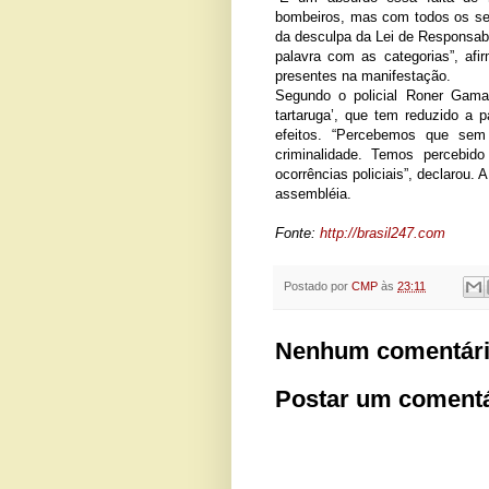
bombeiros, mas com todos os serv
da desculpa da Lei de Responsabil
palavra com as categorias”, afi
presentes na manifestação.
Segundo o policial Roner Gama
tartaruga’, que tem reduzido a p
efeitos. “Percebemos que sem
criminalidade. Temos percebid
ocorrências policiais”, declarou. 
assembléia.
Fonte:
http://brasil247.com
Postado por
CMP
às
23:11
Nenhum comentári
Postar um comentá