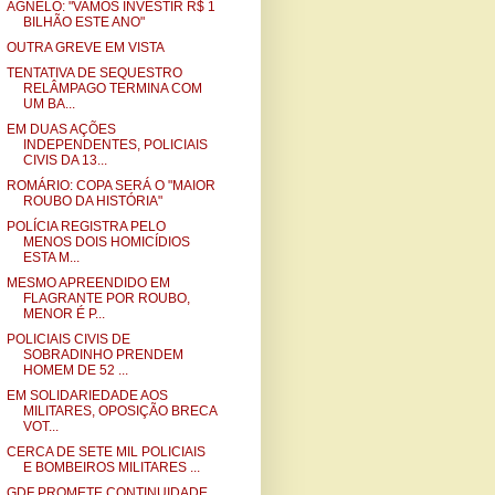
AGNELO: "VAMOS INVESTIR R$ 1
BILHÃO ESTE ANO"
OUTRA GREVE EM VISTA
TENTATIVA DE SEQUESTRO
RELÂMPAGO TERMINA COM
UM BA...
EM DUAS AÇÕES
INDEPENDENTES, POLICIAIS
CIVIS DA 13...
ROMÁRIO: COPA SERÁ O "MAIOR
ROUBO DA HISTÓRIA"
POLÍCIA REGISTRA PELO
MENOS DOIS HOMICÍDIOS
ESTA M...
MESMO APREENDIDO EM
FLAGRANTE POR ROUBO,
MENOR É P...
POLICIAIS CIVIS DE
SOBRADINHO PRENDEM
HOMEM DE 52 ...
EM SOLIDARIEDADE AOS
MILITARES, OPOSIÇÃO BRECA
VOT...
CERCA DE SETE MIL POLICIAIS
E BOMBEIROS MILITARES ...
GDF PROMETE CONTINUIDADE