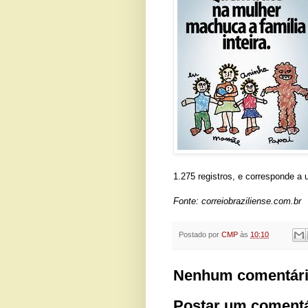
1.275 registros, e corresponde a
Fonte: correiobraziliense.com.br
Postado por
CMP
às
10:10
Nenhum comentári
Postar um comentá