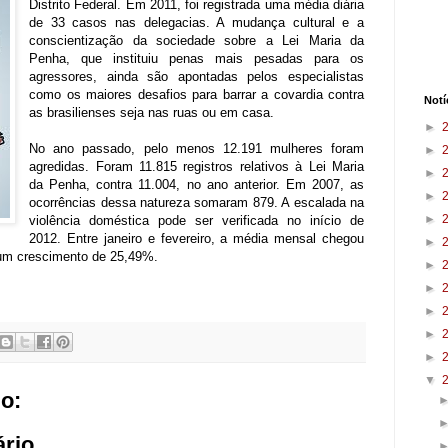
Distrito Federal. Em 2011, foi registrada uma média diária
de 33 casos nas delegacias. A mudança cultural e a
conscientização da sociedade sobre a Lei Maria da
Penha, que instituiu penas mais pesadas para os
agressores, ainda são apontadas pelos especialistas
como os maiores desafios para barrar a covardia contra
Notí
as brasilienses seja nas ruas ou em casa.
►
No ano passado, pelo menos 12.191 mulheres foram
►
agredidas. Foram 11.815 registros relativos à Lei Maria
►
da Penha, contra 11.004, no ano anterior. Em 2007, as
►
ocorrências dessa natureza somaram 879. A escalada na
►
violência doméstica pode ser verificada no início de
2012. Entre janeiro e fevereiro, a média mensal chegou
►
 um crescimento de 25,49%.
►
►
►
►
►
▼
o:
rio