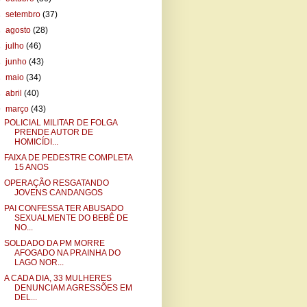
►
setembro
(37)
►
agosto
(28)
►
julho
(46)
►
junho
(43)
►
maio
(34)
►
abril
(40)
▼
março
(43)
POLICIAL MILITAR DE FOLGA
PRENDE AUTOR DE
HOMICÍDI...
FAIXA DE PEDESTRE COMPLETA
15 ANOS
OPERAÇÃO RESGATANDO
JOVENS CANDANGOS
PAI CONFESSA TER ABUSADO
SEXUALMENTE DO BEBÊ DE
NO...
SOLDADO DA PM MORRE
AFOGADO NA PRAINHA DO
LAGO NOR...
A CADA DIA, 33 MULHERES
DENUNCIAM AGRESSÕES EM
DEL...