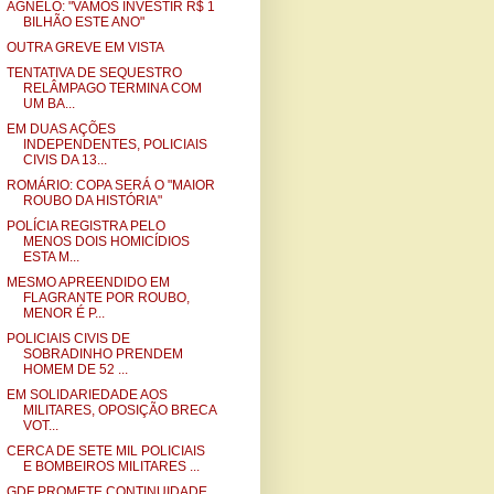
AGNELO: "VAMOS INVESTIR R$ 1
BILHÃO ESTE ANO"
OUTRA GREVE EM VISTA
TENTATIVA DE SEQUESTRO
RELÂMPAGO TERMINA COM
UM BA...
EM DUAS AÇÕES
INDEPENDENTES, POLICIAIS
CIVIS DA 13...
ROMÁRIO: COPA SERÁ O "MAIOR
ROUBO DA HISTÓRIA"
POLÍCIA REGISTRA PELO
MENOS DOIS HOMICÍDIOS
ESTA M...
MESMO APREENDIDO EM
FLAGRANTE POR ROUBO,
MENOR É P...
POLICIAIS CIVIS DE
SOBRADINHO PRENDEM
HOMEM DE 52 ...
EM SOLIDARIEDADE AOS
MILITARES, OPOSIÇÃO BRECA
VOT...
CERCA DE SETE MIL POLICIAIS
E BOMBEIROS MILITARES ...
GDF PROMETE CONTINUIDADE