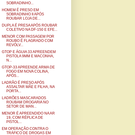
SOBRADINHO...
HOMEM É PRESO EM
SOBRADINHO II APÓS
ROUBAR LOJA DE...
DUPLA É PRESA APÓS ROUBAR
COLETIVO NA DF-150 E EFE...
MENOR COM PASSAGEM POR
ROUBO É FLAGRADO COM
REVÓLV...
GTOP E ÁGUIA 33 APREENDEM
PISTOLA 9MM E MACONHA,
N...
GTOP-33 APREENDE ARMA DE
FOGO EM NOVA COLINA,
APÓS...
LADRÃO É PRESO APÓS
ASSALTAR MÃE E FILHA, NA
PORTA...
LADRÕES MASCARADOS
ROUBAM DROGARIA NO
SETOR DE MAN...
MENOR É APREENDIDO NA AR
19, COM RÉPLICA DE
PISTOL...
EM OPERAÇÃO CONTRA O
TRÁFICO DE DROGAS EM