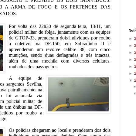
 ASSALTO E PRENDEU OS DOIS INDIVÍDUOS.
33 A ARMA DE FOGO E OS PERTENCES DAS
ZADOS.
Por volta das 22h30 de segunda-feira, 13/11, um
Notí
policial militar de folga, juntamente com as equipes
de GTOP-33, prenderam dois indivíduos por roubo
►
a coletivo, na DF-150, em Sobradinho II e
►
apreenderam um revolve calibre 38, com cinco
►
munições, sendo duas deflagradas e três intactas,
►
além de uma mochila com diversos celulares,
roubados dos passageiros.
►
►
A equipe de
▼
s sargentos Sevilha,
zava patrulhamento na
o foi acionada via
policial militar de
r de um ônibus na DF-
detidos por roubo a
ogo.
Os policias chegaram ao local e prenderam dos dois
indivíduos que estavam detidos. Com apoio das