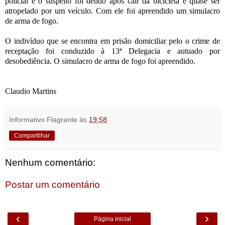
policial e o suspeito foi detido após cair da bicicleta e quase ser
atropelado por um veículo. Com ele foi apreendido um simulacro
de arma de fogo.
O indivíduo que se encontra em prisão domiciliar pelo o crime de
receptação foi conduzido à 13ª Delegacia e autuado por
desobediência. O simulacro de arma de fogo foi apreendido.
Claudio Martins
Informativo Flagrante
às
19:58
Compartilhar
Nenhum comentário:
Postar um comentário
‹
›
Página inicial