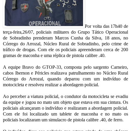
Por volta das 17h40 de
terça-feira,26/07, policiais militares do Grupo Tático Operacional
de Sobradinho prenderam Marcos Cunha da Silva, 18 anos, no
Córrego do Arrozal, Núcleo Rural de Sobradinho, pelo crime de
tráfico de drogas. Com ele os policiais apreenderam cerca de 200
gramas de maconha e uma réplica de pistola calibre .40.
A equipe Bravo do GTOP-33, composta pelo sargento Carneiro,
cabos Ibernon e Péricles realizava patrulhamento no Núcleo Rural
Córrego do Arrozal, quando deparou com um indivíduo de
motocicleta e resolveu realizar a abordagem policial.
Ao perceber a viatura policial, o condutor da motocicleta se evadiu
da equipe e jogou no mato um objeto que estava em sua cintura. Os
policiais alcançaram o indivíduo e realizaram a abordagem policial.
Com ele foi localizado um tablete de maconha e no mato os
policiais localizaram um simulacro de pistola calibre .40, de ferro.