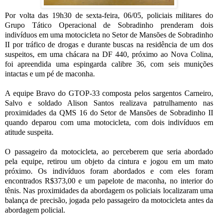
Por volta das 19h30 de sexta-feira, 06/05, policiais militares do
Grupo Tático Operacional de Sobradinho prenderam dois
indivíduos em uma motocicleta no Setor de Mansões de Sobradinho
II por tráfico de drogas e durante buscas na residência de um dos
suspeitos, em uma chácara na DF 440, próximo ao Nova Colina,
foi apreendida uma espingarda calibre 36, com seis munições
intactas e um pé de maconha.
A equipe Bravo do GTOP-33 composta pelos sargentos Carneiro,
Salvo e soldado Alison Santos realizava patrulhamento nas
proximidades da QMS 16 do Setor de Mansões de Sobradinho II
quando deparou com uma motocicleta, com dois indivíduos em
atitude suspeita.
O passageiro da motocicleta, ao perceberem que seria abordado
pela equipe, retirou um objeto da cintura e jogou em um mato
próximo. Os indivíduos foram abordados e com eles foram
encontrados R$373,00 e um papelote de maconha, no interior do
tênis. Nas proximidades da abordagem os policiais localizaram uma
balança de precisão, jogada pelo passageiro da motocicleta antes da
abordagem policial.