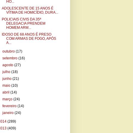
HO...
ADOLESCENTE DE 15 ANOS É
VÍTIMA DE HOMICÍDIO, DURA...
POLICIAIS CIVIS DA 35ª
DELEGACIA PRENDEM
HOMEM ARM...
IDOSO DE 68 ANOS É PRESO
COM ARMAS DE FOGO, APÓS
A...
►
outubro
(17)
►
setembro
(16)
►
agosto
(27)
►
julho
(18)
►
junho
(21)
►
maio
(10)
►
abril
(14)
►
março
(24)
►
fevereiro
(14)
►
janeiro
(24)
2014
(289)
2013
(409)