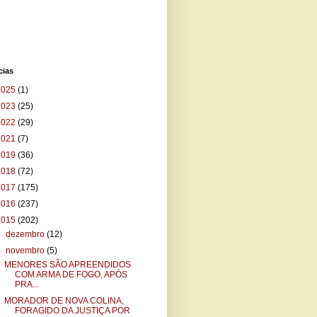
cias
2025
(1)
2023
(25)
2022
(29)
2021
(7)
2019
(36)
2018
(72)
2017
(175)
2016
(237)
2015
(202)
►
dezembro
(12)
▼
novembro
(5)
MENORES SÃO APREENDIDOS
COM ARMA DE FOGO, APÓS
PRA...
MORADOR DE NOVA COLINA,
FORAGIDO DA JUSTIÇA POR