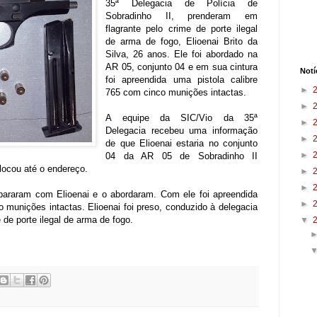
35ª Delegacia de Polícia de
Sobradinho II, prenderam em
flagrante pelo crime de porte ilegal
de arma de fogo, Elioenai Brito da
Silva, 26 anos. Ele foi abordado na
AR 05, conjunto 04 e em sua cintura
Notí
foi apreendida uma pistola calibre
►
765 com cinco munições intactas.
►
A equipe da SIC/Vio da 35ª
►
Delegacia recebeu uma informação
►
de que Elioenai estaria no conjunto
►
04 da AR 05 de Sobradinho II
locou até o endereço.
►
►
depararam com Elioenai e o abordaram. Com ele foi apreendida
►
o munições intactas. Elioenai foi preso, conduzido à delegacia
 de porte ilegal de arma de fogo.
▼