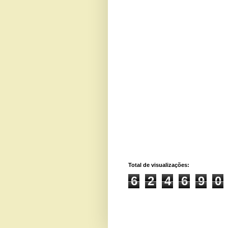
Total de visualizações:
6
2
4
6
9
0