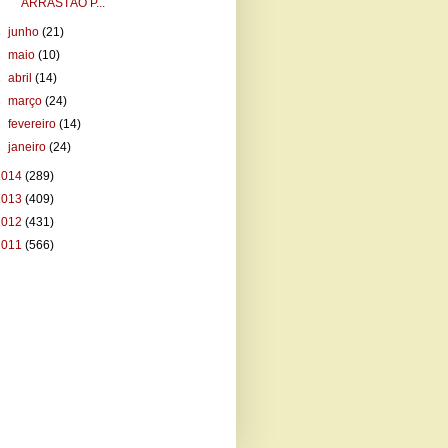
ARRASTÃO P...
►
junho
(21)
►
maio
(10)
►
abril
(14)
►
março
(24)
►
fevereiro
(14)
►
janeiro
(24)
2014
(289)
2013
(409)
2012
(431)
2011
(566)