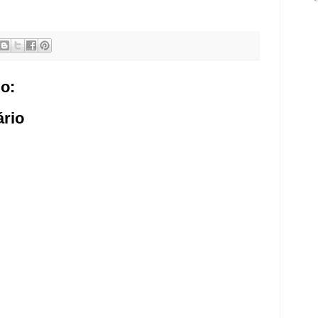
o:
rio