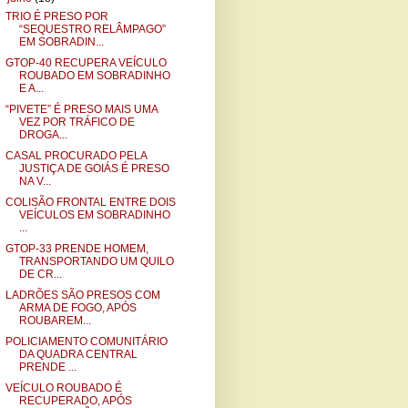
TRIO É PRESO POR
“SEQUESTRO RELÂMPAGO”
EM SOBRADIN...
GTOP-40 RECUPERA VEÍCULO
ROUBADO EM SOBRADINHO
E A...
“PIVETE” É PRESO MAIS UMA
VEZ POR TRÁFICO DE
DROGA...
CASAL PROCURADO PELA
JUSTIÇA DE GOIÁS É PRESO
NA V...
COLISÃO FRONTAL ENTRE DOIS
VEÍCULOS EM SOBRADINHO
...
GTOP-33 PRENDE HOMEM,
TRANSPORTANDO UM QUILO
DE CR...
LADRÕES SÃO PRESOS COM
ARMA DE FOGO, APÓS
ROUBAREM...
POLICIAMENTO COMUNITÁRIO
DA QUADRA CENTRAL
PRENDE ...
VEÍCULO ROUBADO É
RECUPERADO, APÓS