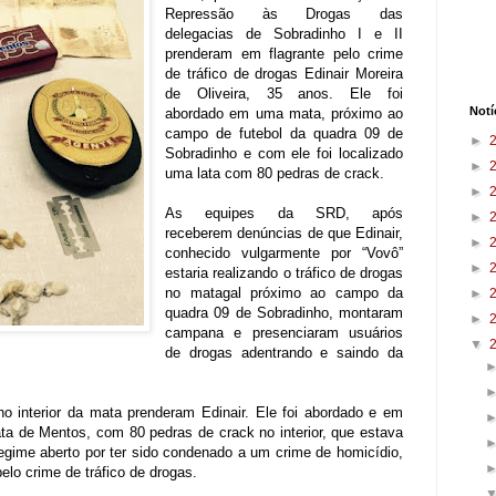
Repressão às Drogas das
delegacias de Sobradinho I e II
prenderam em flagrante pelo crime
de tráfico de drogas Edinair Moreira
de Oliveira, 35 anos. Ele foi
Notí
abordado em uma mata, próximo ao
campo de futebol da quadra 09 de
►
Sobradinho e com ele foi localizado
►
uma lata com 80 pedras de crack.
►
As equipes da SRD, após
►
receberem denúncias de que Edinair,
►
conhecido vulgarmente por “Vovô”
►
estaria realizando o tráfico de drogas
no matagal próximo ao campo da
►
quadra 09 de Sobradinho, montaram
►
campana e presenciaram usuários
▼
de drogas adentrando e saindo da
no interior da mata prenderam Edinair. Ele foi abordado e em
ata de Mentos, com 80 pedras de crack no interior, que estava
 regime aberto por ter sido condenado a um crime de homicídio,
elo crime de tráfico de drogas.