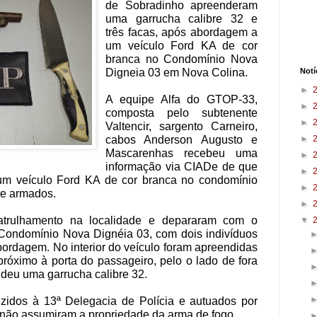
de Sobradinho apreenderam
uma garrucha calibre 32 e
três facas, após abordagem a
um veículo Ford KA de cor
branca no Condomínio Nova
Digneia 03 em Nova Colina.
Notí
►
A equipe Alfa do GTOP-33,
►
composta pelo subtenente
►
Valtencir, sargento Carneiro,
cabos Anderson Augusto e
►
Mascarenhas recebeu uma
►
informação via CIADe de que
►
 um veículo Ford KA de cor branca no condomínio
►
te armados.
►
patrulhamento na localidade e depararam com o
▼
 Condomínio Nova Dignéia 03, com dois indivíduos
abordagem. No interior do veículo foram apreendidas
 próximo à porta do passageiro, pelo o lado de fora
ndeu uma garrucha calibre 32.
zidos à 13ª Delegacia de Polícia e autuados por
 não assumiram a propriedade da arma de fogo.