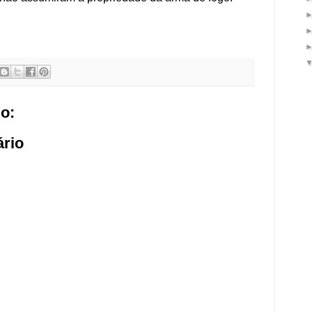
o:
rio