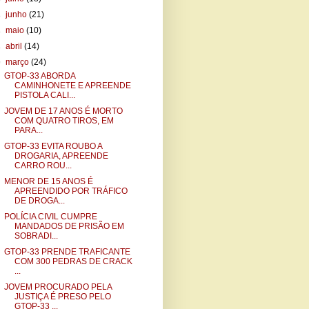
►
junho
(21)
►
maio
(10)
►
abril
(14)
▼
março
(24)
GTOP-33 ABORDA
CAMINHONETE E APREENDE
PISTOLA CALI...
JOVEM DE 17 ANOS É MORTO
COM QUATRO TIROS, EM
PARA...
GTOP-33 EVITA ROUBO A
DROGARIA, APREENDE
CARRO ROU...
MENOR DE 15 ANOS É
APREENDIDO POR TRÁFICO
DE DROGA...
POLÍCIA CIVIL CUMPRE
MANDADOS DE PRISÃO EM
SOBRADI...
GTOP-33 PRENDE TRAFICANTE
COM 300 PEDRAS DE CRACK
...
JOVEM PROCURADO PELA
JUSTIÇA É PRESO PELO
GTOP-33 ...