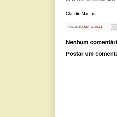
Claudio Martins
Postado por
CMP
às
00:31
Nenhum comentári
Postar um comentá