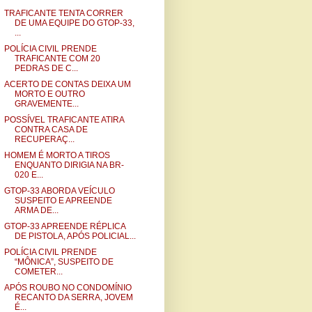
TRAFICANTE TENTA CORRER
DE UMA EQUIPE DO GTOP-33,
...
POLÍCIA CIVIL PRENDE
TRAFICANTE COM 20
PEDRAS DE C...
ACERTO DE CONTAS DEIXA UM
MORTO E OUTRO
GRAVEMENTE...
POSSÍVEL TRAFICANTE ATIRA
CONTRA CASA DE
RECUPERAÇ...
HOMEM É MORTO A TIROS
ENQUANTO DIRIGIA NA BR-
020 E...
GTOP-33 ABORDA VEÍCULO
SUSPEITO E APREENDE
ARMA DE...
GTOP-33 APREENDE RÉPLICA
DE PISTOLA, APÓS POLICIAL...
POLÍCIA CIVIL PRENDE
“MÔNICA”, SUSPEITO DE
COMETER...
APÓS ROUBO NO CONDOMÍNIO
RECANTO DA SERRA, JOVEM
É...