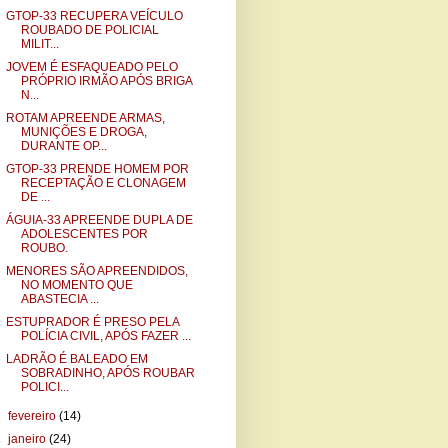
GTOP-33 RECUPERA VEÍCULO
ROUBADO DE POLICIAL
MILIT...
JOVEM É ESFAQUEADO PELO
PRÓPRIO IRMÃO APÓS BRIGA
N...
ROTAM APREENDE ARMAS,
MUNIÇÕES E DROGA,
DURANTE OP...
GTOP-33 PRENDE HOMEM POR
RECEPTAÇÃO E CLONAGEM
DE ...
ÁGUIA-33 APREENDE DUPLA DE
ADOLESCENTES POR
ROUBO.
MENORES SÃO APREENDIDOS,
NO MOMENTO QUE
ABASTECIA ...
ESTUPRADOR É PRESO PELA
POLÍCIA CIVIL, APÓS FAZER ...
LADRÃO É BALEADO EM
SOBRADINHO, APÓS ROUBAR
POLICI...
►
fevereiro
(14)
►
janeiro
(24)