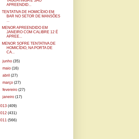
TAGUATINGA E SÃO
APREENDID...
TENTATIVA DE HOMICÍDIO EM
BAR NO SETOR DE MANSÕES
...
MENOR APREENDIDO EM
JANEIRO COM CALIBRE 12 É
APREE...
MENOR SOFRE TENTATIVA DE
HOMICÍDIO, NA PORTA DE
CA...
►
junho
(35)
►
maio
(16)
►
abril
(27)
►
março
(27)
►
fevereiro
(27)
►
janeiro
(17)
2013
(409)
2012
(431)
2011
(566)