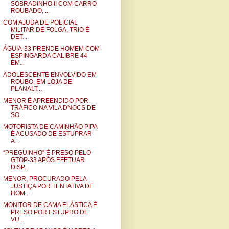
SOBRADINHO II COM CARRO
ROUBADO, ...
COM AJUDA DE POLICIAL
MILITAR DE FOLGA, TRIO É
DET...
ÁGUIA-33 PRENDE HOMEM COM
ESPINGARDA CALIBRE 44
EM...
ADOLESCENTE ENVOLVIDO EM
ROUBO, EM LOJA DE
PLANALT...
MENOR É APREENDIDO POR
TRÁFICO NA VILA DNOCS DE
SO...
MOTORISTA DE CAMINHÃO PIPA
É ACUSADO DE ESTUPRAR
A...
“PREGUINHO” É PRESO PELO
GTOP-33 APÓS EFETUAR
DISP...
MENOR, PROCURADO PELA
JUSTIÇA POR TENTATIVA DE
HOM...
MONITOR DE CAMA ELÁSTICA É
PRESO POR ESTUPRO DE
VU...