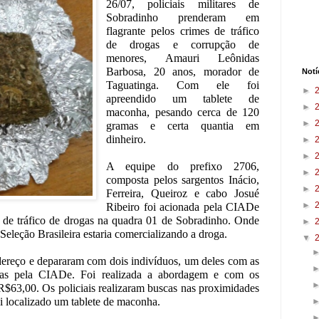
26/07, policiais militares de
Sobradinho prenderam em
flagrante pelos crimes de tráfico
de drogas e corrupção de
menores, Amauri Leônidas
Barbosa, 20 anos, morador de
Notí
Taguatinga. Com ele foi
►
apreendido um tablete de
►
maconha, pesando cerca de 120
►
gramas e certa quantia em
dinheiro.
►
►
A equipe do prefixo 2706,
►
composta pelos sargentos Inácio,
►
Ferreira, Queiroz e cabo Josué
►
Ribeiro foi acionada pela CIADe
 de tráfico de drogas na quadra 01 de Sobradinho. Onde
►
eleção Brasileira estaria comercializando a droga.
▼
ndereço e depararam com dois indivíduos, um deles com as
adas pela CIADe. Foi realizada a abordagem e com os
R$63,00. Os policiais realizaram buscas nas proximidades
i localizado um tablete de maconha.