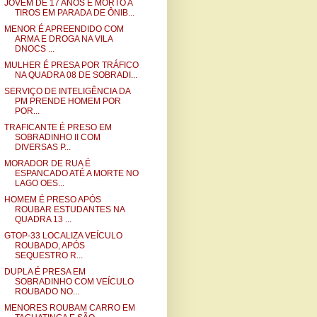
JOVEM DE 17 ANOS É MORTO A
TIROS EM PARADA DE ÔNIB...
MENOR É APREENDIDO COM
ARMA E DROGA NA VILA
DNOCS ...
MULHER É PRESA POR TRÁFICO
NA QUADRA 08 DE SOBRADI...
SERVIÇO DE INTELIGÊNCIA DA
PM PRENDE HOMEM POR
POR...
TRAFICANTE É PRESO EM
SOBRADINHO II COM
DIVERSAS P...
MORADOR DE RUA É
ESPANCADO ATÉ A MORTE NO
LAGO OES...
HOMEM É PRESO APÓS
ROUBAR ESTUDANTES NA
QUADRA 13 ...
GTOP-33 LOCALIZA VEÍCULO
ROUBADO, APÓS
SEQUESTRO R...
DUPLA É PRESA EM
SOBRADINHO COM VEÍCULO
ROUBADO NO...
MENORES ROUBAM CARRO EM