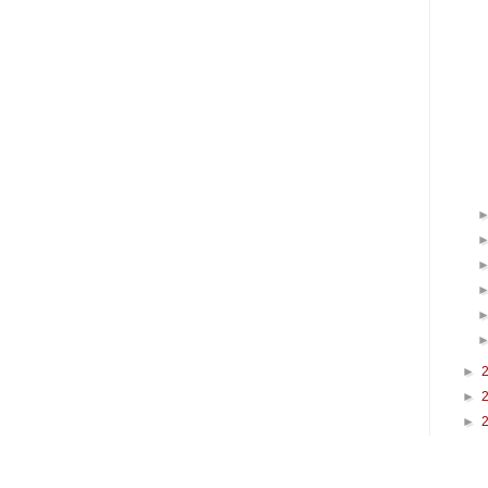
►
►
►