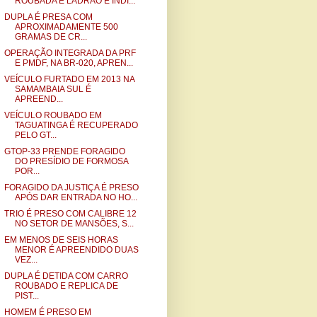
ROUBADA E LADRÃO É INDI...
DUPLA É PRESA COM
APROXIMADAMENTE 500
GRAMAS DE CR...
OPERAÇÃO INTEGRADA DA PRF
E PMDF, NA BR-020, APREN...
VEÍCULO FURTADO EM 2013 NA
SAMAMBAIA SUL É
APREEND...
VEÍCULO ROUBADO EM
TAGUATINGA É RECUPERADO
PELO GT...
GTOP-33 PRENDE FORAGIDO
DO PRESÍDIO DE FORMOSA
POR...
FORAGIDO DA JUSTIÇA É PRESO
APÓS DAR ENTRADA NO HO...
TRIO É PRESO COM CALIBRE 12
NO SETOR DE MANSÕES, S...
EM MENOS DE SEIS HORAS
MENOR É APREENDIDO DUAS
VEZ...
DUPLA É DETIDA COM CARRO
ROUBADO E REPLICA DE
PIST...
HOMEM É PRESO EM