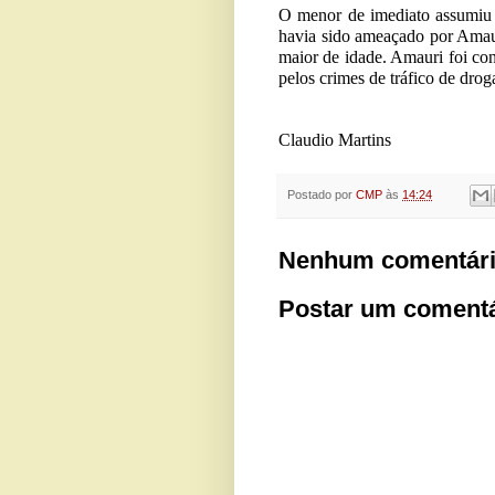
O menor de imediato assumiu 
havia sido ameaçado por Amaur
maior de idade. Amauri foi con
pelos crimes de tráfico de dro
Claudio Martins
Postado por
CMP
às
14:24
Nenhum comentári
Postar um comentá