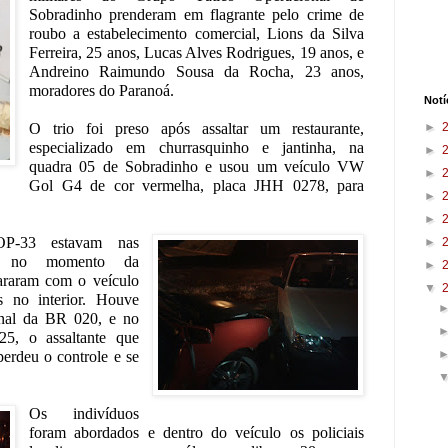
Sobradinho prenderam em flagrante pelo crime de
roubo a estabelecimento comercial, Lions da Silva
Ferreira, 25 anos, Lucas Alves Rodrigues, 19 anos, e
Andreino Raimundo Sousa da Rocha, 23 anos,
moradores do Paranoá.
Notí
O trio foi preso após assaltar um restaurante,
►
especializado em churrasquinho e jantinha, na
►
quadra 05 de Sobradinho e usou um veículo VW
►
Gol G4 de cor vermelha, placa JHH 0278, para
►
►
TOP-33 estavam nas
►
0 no momento da
►
araram com o veículo
▼
s no interior. Houve
inal da BR 020, e no
25, o assaltante que
perdeu o controle e se
Os indivíduos
foram abordados e dentro
do veículo os policiais