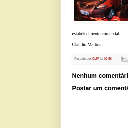
estabelecimento comercial.
Claudio Martins
Postado por
CMP
às
09:58
Nenhum comentári
Postar um comentá