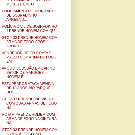
APROXIMADAMENTE OITO
MESES É ENCO...
POLICIAMENTO COMUNITÁRIO
DE SOBRADINHO II,
APREEND...
POLÍCIA CIVIL DE SOBRADINHO
II PRENDE HOMEM COM QU...
GTOP-33 PRENDE HOMEM COM
ARMA DE FOGO, APÓS
ABORDA...
VENDEDOR DE CD PIRATA É
PRESO COM ARMA DE FOGO
EM ...
APÓS DISCUSSÃO EM BAR NO
SETOR DE MANSÕES,
HOMEM É...
ESTUPRADOR ATACA MENINA
DE 13 ANOS, NO PARQUE
DOS ...
GTOP-33 PRENDE INDIVÍDUO
COM DUAS ARMAS DE FOGO
NA...
ROTAM PRENDE HOMEM COM
ARMA DE FOGO NA CINTURA,
NA...
GTOP-33 PRENDE HOMEM COM
ARMA DE FOGO, NO