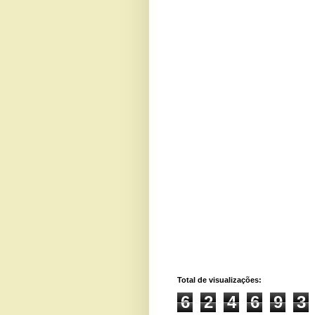
Total de visualizações:
6
2
4
6
9
3