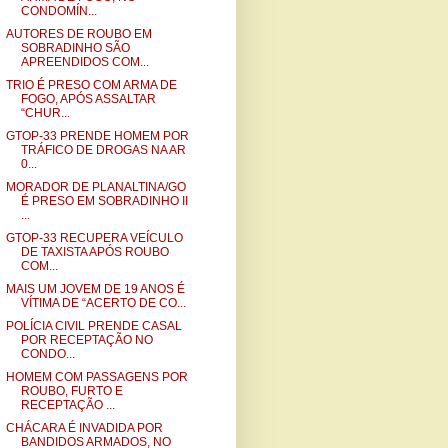
CONDOMÍN...
AUTORES DE ROUBO EM
SOBRADINHO SÃO
APREENDIDOS COM...
TRIO É PRESO COM ARMA DE
FOGO, APÓS ASSALTAR
“CHUR...
GTOP-33 PRENDE HOMEM POR
TRÁFICO DE DROGAS NA AR
0...
MORADOR DE PLANALTINA/GO
É PRESO EM SOBRADINHO II
...
GTOP-33 RECUPERA VEÍCULO
DE TAXISTA APÓS ROUBO
COM...
MAIS UM JOVEM DE 19 ANOS É
VÍTIMA DE “ACERTO DE CO...
POLÍCIA CIVIL PRENDE CASAL
POR RECEPTAÇÃO NO
CONDO...
HOMEM COM PASSAGENS POR
ROUBO, FURTO E
RECEPTAÇÃO ...
CHÁCARA É INVADIDA POR
BANDIDOS ARMADOS, NO