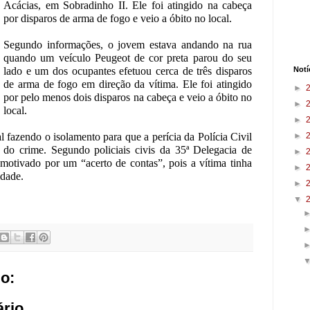
Acácias, em Sobradinho II. Ele foi atingido na cabeça
por disparos de arma de fogo e veio a óbito no local.
Segundo informações, o jovem estava andando na rua
quando um veículo Peugeot de cor preta parou do seu
lado e um dos ocupantes efetuou cerca de três disparos
Notí
de arma de fogo em direção da vítima. Ele foi atingido
►
por pelo menos dois disparos na cabeça e veio a óbito no
►
local.
►
cal fazendo o isolamento para que a perícia da Polícia Civil
►
l do crime. Segundo policiais civis da 35ª Delegacia de
►
 motivado por um “acerto de contas”, pois a vítima tinha
►
idade.
►
▼
o:
rio