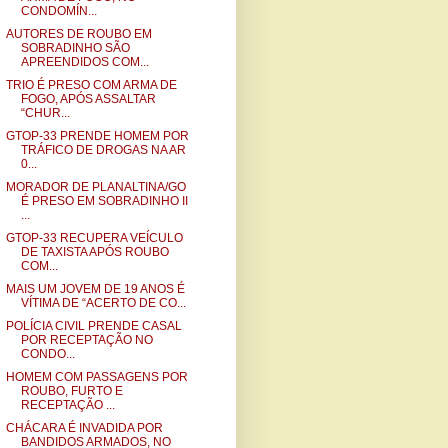
CONDOMÍN...
AUTORES DE ROUBO EM
SOBRADINHO SÃO
APREENDIDOS COM...
TRIO É PRESO COM ARMA DE
FOGO, APÓS ASSALTAR
“CHUR...
GTOP-33 PRENDE HOMEM POR
TRÁFICO DE DROGAS NA AR
0...
MORADOR DE PLANALTINA/GO
É PRESO EM SOBRADINHO II
...
GTOP-33 RECUPERA VEÍCULO
DE TAXISTA APÓS ROUBO
COM...
MAIS UM JOVEM DE 19 ANOS É
VÍTIMA DE “ACERTO DE CO...
POLÍCIA CIVIL PRENDE CASAL
POR RECEPTAÇÃO NO
CONDO...
HOMEM COM PASSAGENS POR
ROUBO, FURTO E
RECEPTAÇÃO ...
CHÁCARA É INVADIDA POR
BANDIDOS ARMADOS, NO