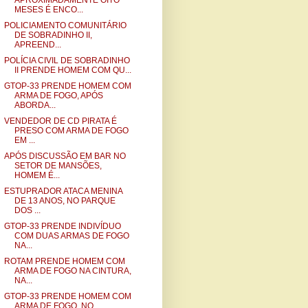
APROXIMADAMENTE OITO
MESES É ENCO...
POLICIAMENTO COMUNITÁRIO
DE SOBRADINHO II,
APREEND...
POLÍCIA CIVIL DE SOBRADINHO
II PRENDE HOMEM COM QU...
GTOP-33 PRENDE HOMEM COM
ARMA DE FOGO, APÓS
ABORDA...
VENDEDOR DE CD PIRATA É
PRESO COM ARMA DE FOGO
EM ...
APÓS DISCUSSÃO EM BAR NO
SETOR DE MANSÕES,
HOMEM É...
ESTUPRADOR ATACA MENINA
DE 13 ANOS, NO PARQUE
DOS ...
GTOP-33 PRENDE INDIVÍDUO
COM DUAS ARMAS DE FOGO
NA...
ROTAM PRENDE HOMEM COM
ARMA DE FOGO NA CINTURA,
NA...
GTOP-33 PRENDE HOMEM COM
ARMA DE FOGO, NO