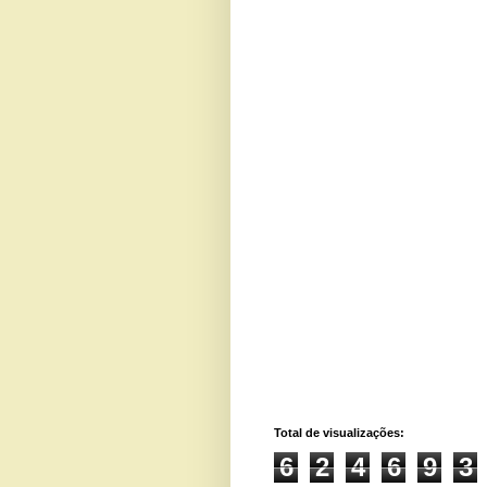
Total de visualizações:
6
2
4
6
9
3