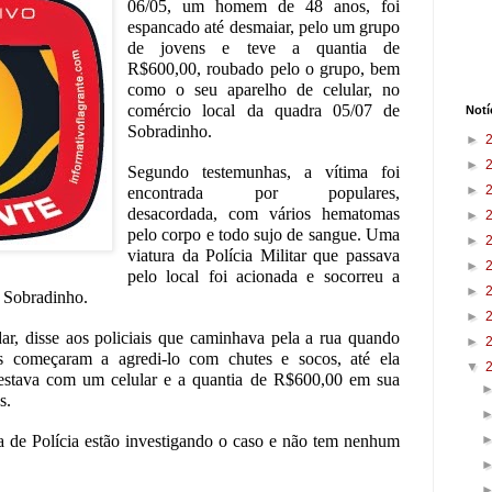
06/05, um homem de 48 anos, foi
espancado até desmaiar, pelo um grupo
de jovens e teve a quantia de
R$600,00, roubado pelo o grupo, bem
como o seu aparelho de celular, no
comércio local da quadra 05/07 de
Notí
Sobradinho.
►
►
Segundo testemunhas, a vítima foi
►
encontrada por populares,
desacordada, com vários hematomas
►
pelo corpo e todo sujo de sangue. Uma
►
viatura da Polícia Militar que passava
►
pelo local foi acionada e socorreu a
►
e Sobradinho.
►
dar, disse aos policiais que caminhava pela a rua quando
►
s começaram a agredi-lo com chutes e socos, até ela
▼
 estava com um celular e a quantia de R$600,00 em sua
s.
ia de Polícia estão investigando o caso e não tem nenhum