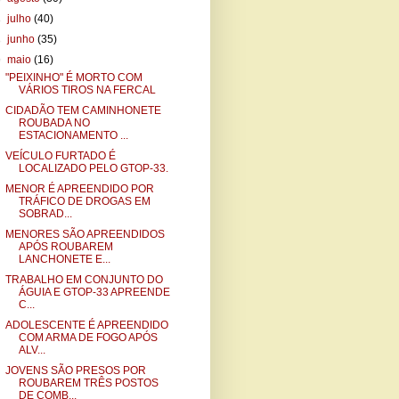
►
julho
(40)
►
junho
(35)
▼
maio
(16)
"PEIXINHO" É MORTO COM
VÁRIOS TIROS NA FERCAL
CIDADÃO TEM CAMINHONETE
ROUBADA NO
ESTACIONAMENTO ...
VEÍCULO FURTADO É
LOCALIZADO PELO GTOP-33.
MENOR É APREENDIDO POR
TRÁFICO DE DROGAS EM
SOBRAD...
MENORES SÃO APREENDIDOS
APÓS ROUBAREM
LANCHONETE E...
TRABALHO EM CONJUNTO DO
ÁGUIA E GTOP-33 APREENDE
C...
ADOLESCENTE É APREENDIDO
COM ARMA DE FOGO APÓS
ALV...
JOVENS SÃO PRESOS POR
ROUBAREM TRÊS POSTOS
DE COMB...