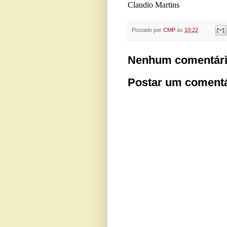
Claudio Martins
Postado por
CMP
às
10:22
Nenhum comentári
Postar um comentá