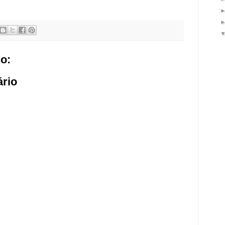
o:
rio