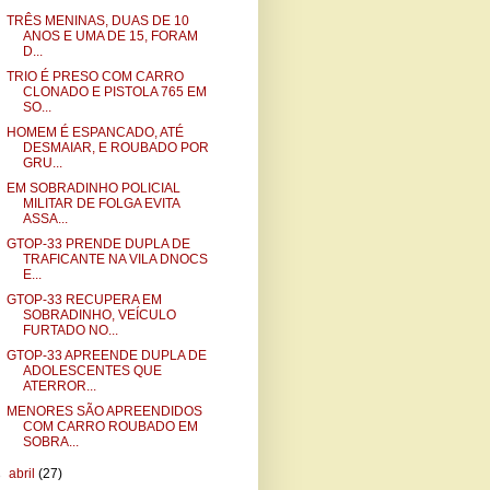
TRÊS MENINAS, DUAS DE 10
ANOS E UMA DE 15, FORAM
D...
TRIO É PRESO COM CARRO
CLONADO E PISTOLA 765 EM
SO...
HOMEM É ESPANCADO, ATÉ
DESMAIAR, E ROUBADO POR
GRU...
EM SOBRADINHO POLICIAL
MILITAR DE FOLGA EVITA
ASSA...
GTOP-33 PRENDE DUPLA DE
TRAFICANTE NA VILA DNOCS
E...
GTOP-33 RECUPERA EM
SOBRADINHO, VEÍCULO
FURTADO NO...
GTOP-33 APREENDE DUPLA DE
ADOLESCENTES QUE
ATERROR...
MENORES SÃO APREENDIDOS
COM CARRO ROUBADO EM
SOBRA...
►
abril
(27)