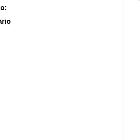
o:
rio