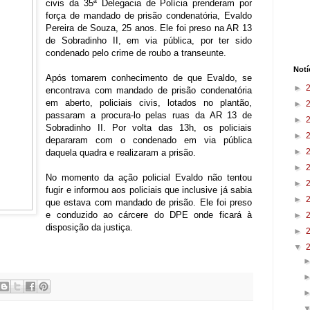
civis da 35ª Delegacia de Polícia prenderam por
força de mandado de prisão condenatória, Evaldo
Pereira de Souza, 25 anos. Ele foi preso na AR 13
de Sobradinho II, em via pública, por ter sido
condenado pelo crime de roubo a transeunte.
Notí
Após tomarem conhecimento de que Evaldo, se
►
encontrava com mandado de prisão condenatória
em aberto, policiais civis, lotados no plantão,
►
passaram a procura-lo pelas ruas da AR 13 de
►
Sobradinho II. Por volta das 13h, os policiais
►
depararam com o condenado em via pública
►
daquela quadra e realizaram a prisão.
►
No momento da ação policial Evaldo não tentou
►
fugir e informou aos policiais que inclusive já sabia
►
que estava com mandado de prisão. Ele foi preso
e conduzido ao cárcere do DPE onde ficará à
►
disposição da justiça.
►
▼