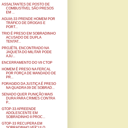
ASSALTANTES DE POSTO DE
COMBUSTÍVEL SÃO PRESOS
EM ...
AGUIA-33 PRENDE HOMEM POR
TRÁFICO DE DROGAS E
PORT...
TRIO É PRESO EM SOBRADINHO
ACUSADO DE DUPLA
TENTAT...
PROJÉTIL ENCONTRADO NA
JAQUETA DO MILITAR PODE
AJU...
ENCERRAMENTO DO VII CTOP
HOMEM É PRESO NA FERCAL
POR FORÇA DE MANDADO DE
PR...
FORAGIDO DA JUSTIÇA É PRESO
NA QUADRA 09 DE SOBRAD...
SENADO QUER PUNIÇÃO MAIS
DURA PARA CRIMES CONTRA
P...
GTOP-33 APREENDE
ADOLESCENTE EM
SOBRADINHO II PROC...
GTOP-33 RECUPERA EM
SOBRADINHO VEÍCULO