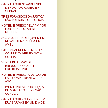
GTOP E ÁGUIA 33 APREENDE
MENOR POR ROUBO EM
SOBRAD...
TRÊS FORAGIDOS DA JUSTIÇA
SÃO PRESOS, POR POLICIAI...
HOMEM É PRESO PELA PM POR
FURTAR CELULAR DE
MULHER...
ÁGUIA-33 PRENDE HOMEM EM
NOVA COLINA, APÓS SER
AME...
GTOP-33 APREENDE MENOR
COM REVÓLVER EM NOVA
COLINA...
VENDA DE ARMAS DE
BRINQUEDO NO DF É
PROIBIDA E PRE...
HOMEM É PRESO ACUSADO DE
ESTUPRAR CRIANÇA DE 7
ANO...
HOMEM É PRESO POR FORÇA
DE MANDADO DE PRISÃO
CONDE...
GTOP E ÁGUIA-33 APREENDEM
DUAS ARMAS EM UM DIA DE
...