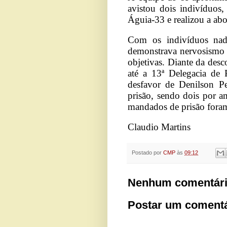
avistou dois indivíduos,
Águia-33 e realizou a ab
Com os indivíduos nada
demonstrava nervosismo e
objetivas. Diante da desc
até a 13ª Delegacia de P
desfavor de Denilson P
prisão, sendo dois por a
mandados de prisão fora
Claudio Martins
Postado por
CMP
às
09:12
Nenhum comentári
Postar um comentá