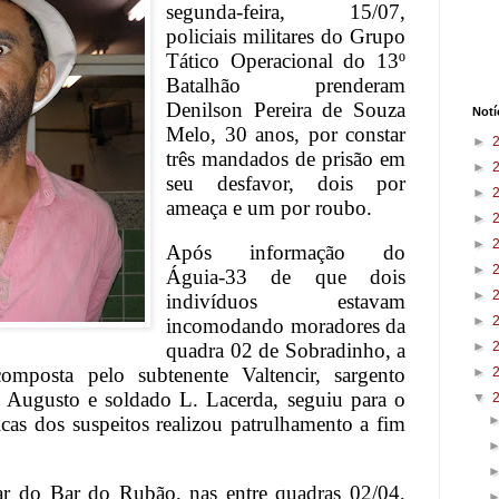
segunda-feira, 15/07,
policiais militares do Grupo
Tático Operacional do 13º
Batalhão prenderam
Denilson Pereira de Souza
Notí
Melo, 30 anos, por constar
►
três mandados de prisão em
►
seu desfavor, dois por
►
ameaça e um por roubo.
►
►
Após informação do
►
Águia-33 de que dois
►
indivíduos estavam
►
incomodando moradores da
quadra 02 de Sobradinho, a
►
posta pelo subtenente Valtencir, sargento
►
 Augusto e soldado L. Lacerda, seguiu para o
▼
ticas dos suspeitos realizou patrulhamento a fim
r do Bar do Rubão, nas entre quadras 02/04,