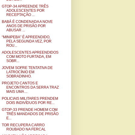
GTOP-34 APREENDE TRÊS
ADOLESCENTES POR
RECEPTAÇÃO ...
BABÁ É CONDENADA A NOVE
ANOS DE PRISÃO POR
ABUSAR ...
“MINIPEBA” É APREENDIDO,
PELA SEGUNDA VEZ, POR
ROU...
ADOLESCENTES APREENDIDOS
COM MOTO FURTADA, EM
SOBR...
JOVEM SOFRE TENTATIVA DE
LATROCÍNIO EM
SOBRADINHO.
PROJETO CANTOS E
ENCONTROS DA SERRA TRAZ
MAIS UMA ...
POLICIAIS MILITARES PRENDEM
DOIS INDIVÍDUOS POR RE...
GTOP-33 PRENDE HOMEM COM
TRÊS MANDADOS DE PRISÃO
E...
TOR RECUPERA CARRO
ROUBADO NA FERCAL