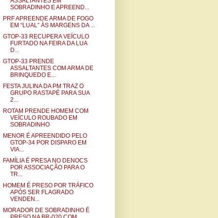
ASSALTANTES EM
SOBRADINHO E APREEND...
PRF APREENDE ARMA DE FOGO
EM “LUAL” ÀS MARGENS DA ...
GTOP-33 RECUPERA VEÍCULO
FURTADO NA FEIRA DA LUA
D...
GTOP-33 PRENDE
ASSALTANTES COM ARMA DE
BRINQUEDO E...
FESTA JULINA DA PM TRAZ O
GRUPO RASTAPÉ PARA SUA
2...
ROTAM PRENDE HOMEM COM
VEÍCULO ROUBADO EM
SOBRADINHO
MENOR É APREENDIDO PELO
GTOP-34 POR DISPARO EM
VIA...
FAMÍLIA É PRESA NO DENOCS
POR ASSOCIAÇÃO PARA O
TR...
HOMEM É PRESO POR TRÁFICO
APÓS SER FLAGRADO
VENDEN...
MORADOR DE SOBRADINHO É
PRESO NA BR-020 COM