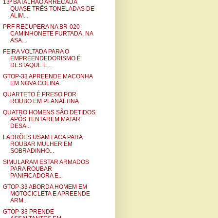
13º BATALHÃO ARRECADA
QUASE TRÊS TONELADAS DE
ALIM...
PRF RECUPERA NA BR-020
CAMINHONETE FURTADA, NA
ASA...
FEIRA VOLTADA PARA O
EMPREENDEDORISMO É
DESTAQUE E...
GTOP-33 APREENDE MACONHA
EM NOVA COLINA
QUARTETO É PRESO POR
ROUBO EM PLANALTINA
QUATRO HOMENS SÃO DETIDOS
APÓS TENTAREM MATAR
DESA...
LADRÕES USAM FACA PARA
ROUBAR MULHER EM
SOBRADINHO...
SIMULARAM ESTAR ARMADOS
PARA ROUBAR
PANIFICADORA E...
GTOP-33 ABORDA HOMEM EM
MOTOCICLETA E APREENDE
ARM...
GTOP-33 PRENDE