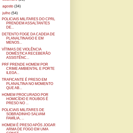
►
agosto
(34)
▼
julho
(54)
POLICIAIS MILITARES DO CPRL
PRENDEM ASSALTANTES
DE...
DETENTO FOGE DA CADEIA DE
PLANALTINA/GO E EM
MENOS...
VÍTIMAS DE VIOLÊNCIA
DOMÉSTICA RECEBERÃO
ASSISTÊNC...
PRF PRENDE HOMEM POR
CRIME AMBIENTAL E PORTE
ILEGA...
TRAFICANTE É PRESO EM
PLANALTINA NO MOMENTO
QUE AB...
HOMEM PROCURADO POR
HOMICÍDIO E ROUBOS É
PRESO NO ...
POLICIAIS MILITARES DE
SOBRADINHO SALVAM
FAMÍLIA, ...
HOMEM É PRESO APÓS JOGAR
ARMA DE FOGO EM UMA