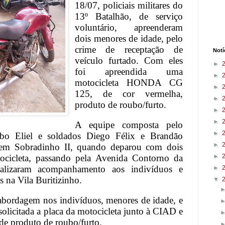
18/07, policiais militares do
13º Batalhão, de serviço
voluntário, apreenderam
dois menores de idade, pelo
crime de receptação de
Notí
veículo furtado. Com eles
►
foi apreendida uma
►
motocicleta HONDA CG
►
125, de cor vermelha,
►
produto de roubo/furto.
►
►
A equipe composta pelo
►
abo Eliel e soldados Diego Félix e Brandão
►
o em Sobradinho II, quando deparou com dois
cicleta, passando pela Avenida Contorno da
►
ealizaram acompanhamento aos indivíduos e
►
s na Vila Buritizinho.
▼
a abordagem nos indivíduos, menores de idade, e
solicitada a placa da motocicleta junto à CIAD e
 de produto de roubo/furto.