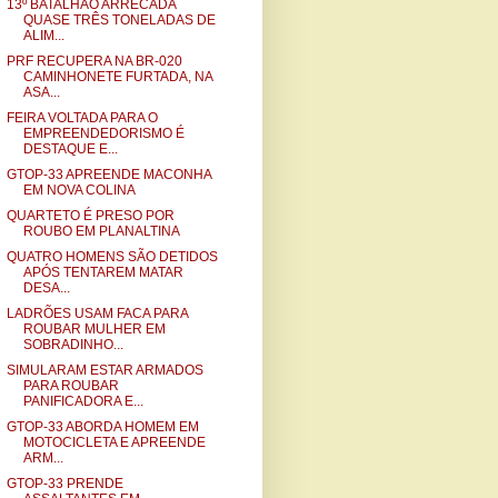
13º BATALHÃO ARRECADA
QUASE TRÊS TONELADAS DE
ALIM...
PRF RECUPERA NA BR-020
CAMINHONETE FURTADA, NA
ASA...
FEIRA VOLTADA PARA O
EMPREENDEDORISMO É
DESTAQUE E...
GTOP-33 APREENDE MACONHA
EM NOVA COLINA
QUARTETO É PRESO POR
ROUBO EM PLANALTINA
QUATRO HOMENS SÃO DETIDOS
APÓS TENTAREM MATAR
DESA...
LADRÕES USAM FACA PARA
ROUBAR MULHER EM
SOBRADINHO...
SIMULARAM ESTAR ARMADOS
PARA ROUBAR
PANIFICADORA E...
GTOP-33 ABORDA HOMEM EM
MOTOCICLETA E APREENDE
ARM...
GTOP-33 PRENDE