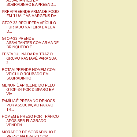
ASSALTANTES EM
SOBRADINHO E APREEND...
PRF APREENDE ARMA DE FOGO
EM “LUAL” ÀS MARGENS DA ...
GTOP-33 RECUPERA VEÍCULO
FURTADO NA FEIRA DA LUA
D...
GTOP-33 PRENDE
ASSALTANTES COM ARMA DE
BRINQUEDO E...
FESTA JULINA DA PM TRAZ O
GRUPO RASTAPÉ PARA SUA
2...
ROTAM PRENDE HOMEM COM
VEÍCULO ROUBADO EM
SOBRADINHO
MENOR É APREENDIDO PELO
GTOP-34 POR DISPARO EM
VIA...
FAMÍLIA É PRESA NO DENOCS
POR ASSOCIAÇÃO PARA O
TR...
HOMEM É PRESO POR TRÁFICO
APÓS SER FLAGRADO
VENDEN...
MORADOR DE SOBRADINHO É
PRESO NA BR-020 COM