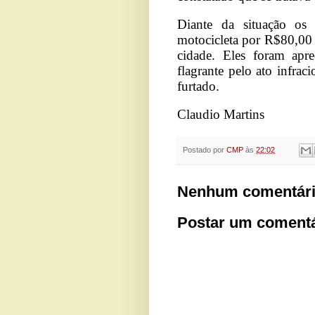
Diante da situação os
motocicleta por R$80,00
cidade. Eles foram ap
flagrante pelo ato infrac
furtado.
Claudio Martins
Postado por
CMP
às
22:02
Nenhum comentári
Postar um comentá