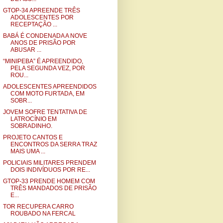
GTOP-34 APREENDE TRÊS
ADOLESCENTES POR
RECEPTAÇÃO ...
BABÁ É CONDENADA A NOVE
ANOS DE PRISÃO POR
ABUSAR ...
“MINIPEBA” É APREENDIDO,
PELA SEGUNDA VEZ, POR
ROU...
ADOLESCENTES APREENDIDOS
COM MOTO FURTADA, EM
SOBR...
JOVEM SOFRE TENTATIVA DE
LATROCÍNIO EM
SOBRADINHO.
PROJETO CANTOS E
ENCONTROS DA SERRA TRAZ
MAIS UMA ...
POLICIAIS MILITARES PRENDEM
DOIS INDIVÍDUOS POR RE...
GTOP-33 PRENDE HOMEM COM
TRÊS MANDADOS DE PRISÃO
E...
TOR RECUPERA CARRO
ROUBADO NA FERCAL