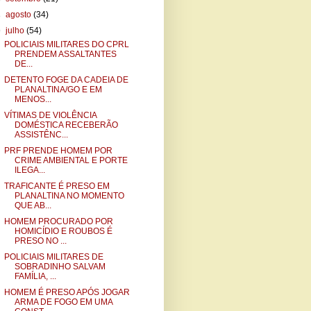
►
agosto
(34)
▼
julho
(54)
POLICIAIS MILITARES DO CPRL
PRENDEM ASSALTANTES
DE...
DETENTO FOGE DA CADEIA DE
PLANALTINA/GO E EM
MENOS...
VÍTIMAS DE VIOLÊNCIA
DOMÉSTICA RECEBERÃO
ASSISTÊNC...
PRF PRENDE HOMEM POR
CRIME AMBIENTAL E PORTE
ILEGA...
TRAFICANTE É PRESO EM
PLANALTINA NO MOMENTO
QUE AB...
HOMEM PROCURADO POR
HOMICÍDIO E ROUBOS É
PRESO NO ...
POLICIAIS MILITARES DE
SOBRADINHO SALVAM
FAMÍLIA, ...
HOMEM É PRESO APÓS JOGAR
ARMA DE FOGO EM UMA