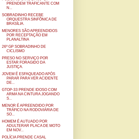
PRENDEM TRAFICANTE COM
N...
SOBRADINHO RECEBE
ORQUESTRA SINFÔNICA DE
BRASÍLIA.
MENORES SÃO APREENDIDOS
POR RECEPTAÇÃO EM
PLANALTINA
26º GP SOBRADINHO DE
CICLISMO
PRESO NO SERVIÇO POR
ESTAR FORAGIDO DA
JUSTIÇA.
JOVEM É ESFAQUEADO APÓS
PARAR PARA VER ACIDENTE
DE...
GTOP-33 PRENDE IDOSO COM
ARMA NA CINTURA JOGANDO
S...
MENOR É APREENDIDO POR
TRÁFICO NA RODOVIÁRIA DE
SO...
HOMEM É AUTUADO POR
ADULTERAR PLACA DE MOTO
EM NOV...
POLÍCIA PRENDE CASAL