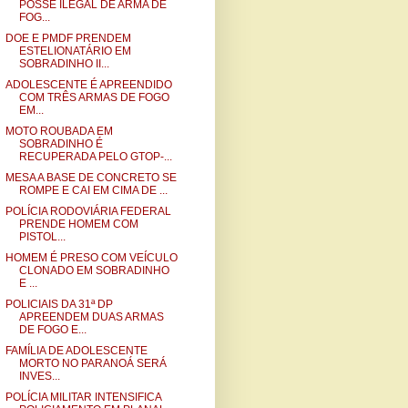
POSSE ILEGAL DE ARMA DE
FOG...
DOE E PMDF PRENDEM
ESTELIONATÁRIO EM
SOBRADINHO II...
ADOLESCENTE É APREENDIDO
COM TRÊS ARMAS DE FOGO
EM...
MOTO ROUBADA EM
SOBRADINHO É
RECUPERADA PELO GTOP-...
MESA A BASE DE CONCRETO SE
ROMPE E CAI EM CIMA DE ...
POLÍCIA RODOVIÁRIA FEDERAL
PRENDE HOMEM COM
PISTOL...
HOMEM É PRESO COM VEÍCULO
CLONADO EM SOBRADINHO
E ...
POLICIAIS DA 31ª DP
APREENDEM DUAS ARMAS
DE FOGO E...
FAMÍLIA DE ADOLESCENTE
MORTO NO PARANOÁ SERÁ
INVES...
POLÍCIA MILITAR INTENSIFICA