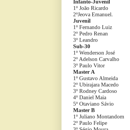
Infanto-Juvenil
1º João Ricardo
2ºJeova Emanuel.
Juvenil
1º Fernando Luiz
2º Pedro Renan
3º Leandro
Sub-30
1º Wenderson José
2º Adelson Carvalho
3º Paulo Vitor
Master A
1º Gustavo Almeida
2º Ubirajara Macedo
3º Rodney Cardoso
4º Daniel Maia
5º Otaviano Sávio
Master B
1º Juliano Montandom
2º Paulo Felipe
3º Ségio Moura