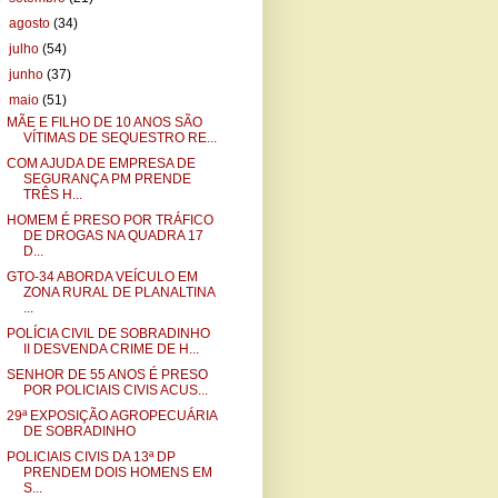
►
agosto
(34)
►
julho
(54)
►
junho
(37)
▼
maio
(51)
MÃE E FILHO DE 10 ANOS SÃO
VÍTIMAS DE SEQUESTRO RE...
COM AJUDA DE EMPRESA DE
SEGURANÇA PM PRENDE
TRÊS H...
HOMEM É PRESO POR TRÁFICO
DE DROGAS NA QUADRA 17
D...
GTO-34 ABORDA VEÍCULO EM
ZONA RURAL DE PLANALTINA
...
POLÍCIA CIVIL DE SOBRADINHO
II DESVENDA CRIME DE H...
SENHOR DE 55 ANOS É PRESO
POR POLICIAIS CIVIS ACUS...
29ª EXPOSIÇÃO AGROPECUÁRIA
DE SOBRADINHO
POLICIAIS CIVIS DA 13ª DP
PRENDEM DOIS HOMENS EM
S...