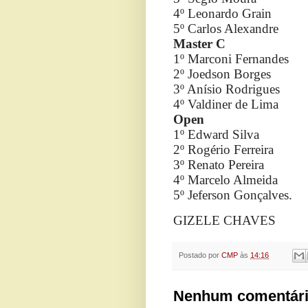
4º Leonardo Grain
5º Carlos Alexandre
Master C
1º Marconi Fernandes
2º Joedson Borges
3º Anísio Rodrigues
4º Valdiner de Lima
Open
1º Edward Silva
2º Rogério Ferreira
3º Renato Pereira
4º Marcelo Almeida
5º Jeferson Gonçalves.
GIZELE CHAVES
Postado por
CMP
às
14:16
Nenhum comentári