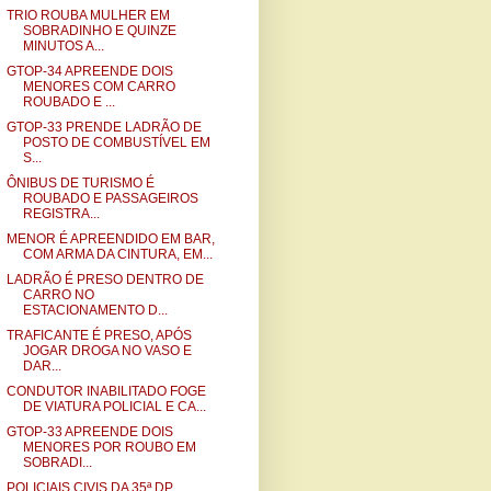
TRIO ROUBA MULHER EM
SOBRADINHO E QUINZE
MINUTOS A...
GTOP-34 APREENDE DOIS
MENORES COM CARRO
ROUBADO E ...
GTOP-33 PRENDE LADRÃO DE
POSTO DE COMBUSTÍVEL EM
S...
ÔNIBUS DE TURISMO É
ROUBADO E PASSAGEIROS
REGISTRA...
MENOR É APREENDIDO EM BAR,
COM ARMA DA CINTURA, EM...
LADRÃO É PRESO DENTRO DE
CARRO NO
ESTACIONAMENTO D...
TRAFICANTE É PRESO, APÓS
JOGAR DROGA NO VASO E
DAR...
CONDUTOR INABILITADO FOGE
DE VIATURA POLICIAL E CA...
GTOP-33 APREENDE DOIS
MENORES POR ROUBO EM
SOBRADI...
POLICIAIS CIVIS DA 35ª DP