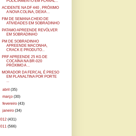
POLICIAMENTO EM PLANAL...
ACIDENTE NA DF 440 , PRÓXIMO
A NOVA COLINA, DEIXA ...
FIM DE SEMANA CHEIO DE
ATIVIDADES EM SOBRADINHO
PATAMO APREENDE REVÓLVER
EM SOBRADINHO
PM DE SOBRADINHO
APREENDE MACONHA,
CRACK E PRODUTO...
PRF APREENDE 25 KG DE
COCAÍNA NA BR-020
PRÓXIMO A ...
MORADOR DA FERCAL É PRESO
EM PLANALTINA POR PORTE
...
►
abril
(35)
►
março
(30)
►
fevereiro
(43)
►
janeiro
(34)
2012
(431)
2011
(566)