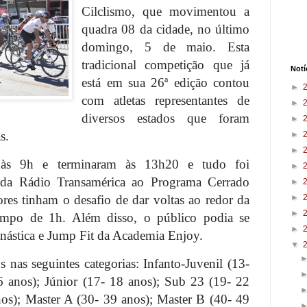
Cilclismo, que movimentou a
quadra 08 da cidade, no último
domingo, 5 de maio. Esta
tradicional competição que já
Notí
está em sua 26ª edição contou
►
com atletas representantes de
►
diversos estados que foram
►
as.
►
►
às 9h e terminaram às 13h20 e tudo foi
►
e da Rádio Transamérica ao Programa Cerrado
►
es tinham o desafio de dar voltas ao redor da
►
►
empo de 1h. Além disso, o público podia se
►
ginástica e Jump Fit da Academia Enjoy.
▼
s nas seguintes categorias: Infanto-Juvenil (13-
6 anos); Júnior (17- 18 anos); Sub 23 (19- 22
os); Master A (30- 39 anos); Master B (40- 49