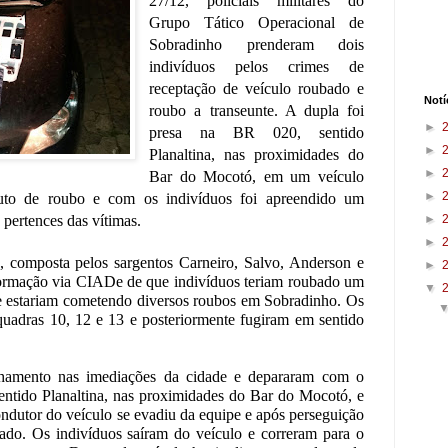
27/12, policiais militares do
Grupo Tático Operacional de
Sobradinho prenderam dois
indivíduos pelos crimes de
receptação de veículo roubado e
Notí
roubo a transeunte. A dupla foi
►
presa na BR 020, sentido
►
Planaltina, nas proximidades do
►
Bar do Mocotó, em um veículo
►
to de roubo e com os indivíduos foi apreendido um
 pertences das vítimas.
►
►
composta pelos sargentos Carneiro, Salvo, Anderson e
►
formação via CIADe de que indivíduos teriam roubado um
▼
e estariam cometendo diversos roubos em Sobradinho. Os
quadras 10, 12 e 13 e posteriormente fugiram em sentido
ulhamento nas imediações da cidade e depararam com o
ntido Planaltina, nas proximidades do Bar do Mocotó, e
dutor do veículo se evadiu da equipe e após perseguição
ptado. Os indivíduos saíram do veículo e correram para o