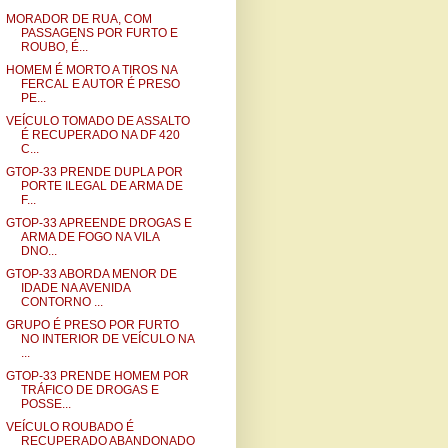
MORADOR DE RUA, COM
PASSAGENS POR FURTO E
ROUBO, É...
HOMEM É MORTO A TIROS NA
FERCAL E AUTOR É PRESO
PE...
VEÍCULO TOMADO DE ASSALTO
É RECUPERADO NA DF 420
C...
GTOP-33 PRENDE DUPLA POR
PORTE ILEGAL DE ARMA DE
F...
GTOP-33 APREENDE DROGAS E
ARMA DE FOGO NA VILA
DNO...
GTOP-33 ABORDA MENOR DE
IDADE NA AVENIDA
CONTORNO ...
GRUPO É PRESO POR FURTO
NO INTERIOR DE VEÍCULO NA
...
GTOP-33 PRENDE HOMEM POR
TRÁFICO DE DROGAS E
POSSE...
VEÍCULO ROUBADO É
RECUPERADO ABANDONADO