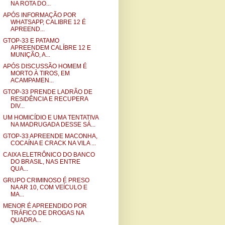
NA ROTA DO...
APÓS INFORMAÇÃO POR
WHATSAPP, CALIBRE 12 É
APREEND...
GTOP-33 E PATAMO
APREENDEM CALÍBRE 12 E
MUNIÇÃO, A...
APÓS DISCUSSÃO HOMEM É
MORTO À TIROS, EM
ACAMPAMEN...
GTOP-33 PRENDE LADRÃO DE
RESIDÊNCIA E RECUPERA
DIV...
UM HOMICÍDIO E UMA TENTATIVA
NA MADRUGADA DESSE SÁ...
GTOP-33 APREENDE MACONHA,
COCAÍNA E CRACK NA VILA ...
CAIXA ELETRÔNICO DO BANCO
DO BRASIL, NAS ENTRE
QUA...
GRUPO CRIMINOSO É PRESO
NA AR 10, COM VEÍCULO E
MA...
MENOR É APREENDIDO POR
TRÁFICO DE DROGAS NA
QUADRA...