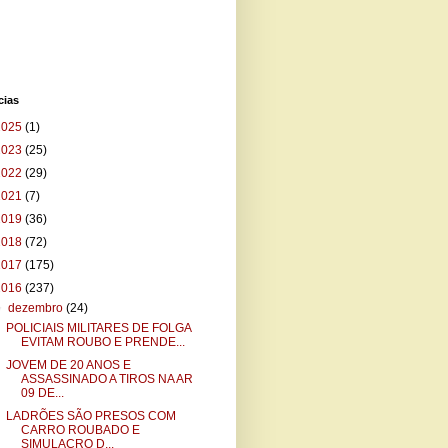
cias
2025
(1)
2023
(25)
2022
(29)
2021
(7)
2019
(36)
2018
(72)
2017
(175)
2016
(237)
▼
dezembro
(24)
POLICIAIS MILITARES DE FOLGA
EVITAM ROUBO E PRENDE...
JOVEM DE 20 ANOS E
ASSASSINADO A TIROS NA AR
09 DE...
LADRÕES SÃO PRESOS COM
CARRO ROUBADO E
SIMULACRO D...