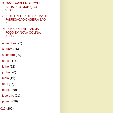
GTOP-33 APREENDE COLETE
BALÍSTICO, MUNIÇÃO E
VEÍCU...
VEÍCULO ROUBADO E ARMA DE
FABRICAÇÃO CASEIRA SÃO
A...
ROTAM APREENDE ARMA DE
FOGO EM NOVA COLINA,
APÓS I...
►
novembro
(27)
►
outubro
(16)
►
setembro
(20)
►
agosto
(16)
►
julho
(22)
►
junho
(20)
►
maio
(19)
►
abril
(16)
►
março
(20)
►
fevereiro
(11)
►
janeiro
(26)
2015
(202)