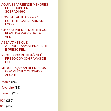
ÁGUIA-33 APREENDE MENORES
POR ROUBO EM
SOBRADINHO.
HOMEM É AUTUADO POR
PORTE ILEGAL DE ARMA DE
FOGO, ...
GTOP-33 PRENDE MULHER QUE
PLANTAVA MACONHA E A
VEN...
ASSALTANTE QUE
ATERRORIZAVA SOBRADINHO
É PRESO PEL...
PROFESSOR DE HISTÓRIA É
PRESO COM 30 GRAMAS DE
COC...
MENORES SÃO APREENDIDOS
COM VEÍCULO CLONADO
APÓS R...
►
março
(24)
►
fevereiro
(14)
►
janeiro
(24)
2014
(289)
2013
(409)