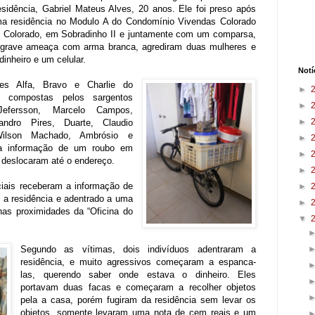
esidência, Gabriel Mateus Alves, 20 anos. Ele foi preso após
ma residência no Modulo A do Condomínio Vivendas Colorado
e Colorado, em Sobradinho II e juntamente com um comparsa,
 grave ameaça com arma branca, agrediram duas mulheres e
inheiro e um celular.
Notí
es Alfa, Bravo e Charlie do
►
 compostas pelos sargentos
►
Jefersson, Marcelo Campos,
►
ndro Pires, Duarte, Claudio
Wilson Machado, Ambrósio e
►
a informação de um roubo em
►
deslocaram até o endereço.
►
ciais receberam a informação de
►
 a residência e adentrado a uma
►
nas proximidades da “Oficina do
▼
Segundo as vítimas, dois indivíduos adentraram a
residência, e muito agressivos começaram a espanca-
las, querendo saber onde estava o dinheiro. Eles
portavam duas facas e começaram a recolher objetos
pela a casa, porém fugiram da residência sem levar os
objetos, somente levaram uma nota de cem reais e um