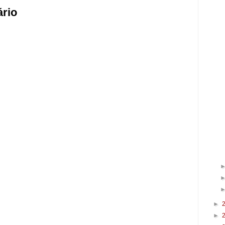
rio
►
►