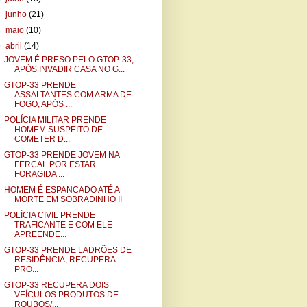
►
junho
(21)
►
maio
(10)
▼
abril
(14)
JOVEM É PRESO PELO GTOP-33,
APÓS INVADIR CASA NO G...
GTOP-33 PRENDE
ASSALTANTES COM ARMA DE
FOGO, APÓS ...
POLÍCIA MILITAR PRENDE
HOMEM SUSPEITO DE
COMETER D...
GTOP-33 PRENDE JOVEM NA
FERCAL POR ESTAR
FORAGIDA ...
HOMEM É ESPANCADO ATÉ A
MORTE EM SOBRADINHO II
POLÍCIA CIVIL PRENDE
TRAFICANTE E COM ELE
APREENDE...
GTOP-33 PRENDE LADRÕES DE
RESIDÊNCIA, RECUPERA
PRO...
GTOP-33 RECUPERA DOIS
VEÍCULOS PRODUTOS DE
ROUBOS/...