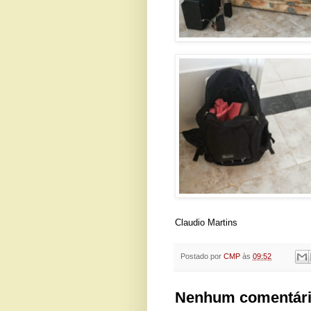
Claudio Martins
Postado por
CMP
às
09:52
Nenhum comentári