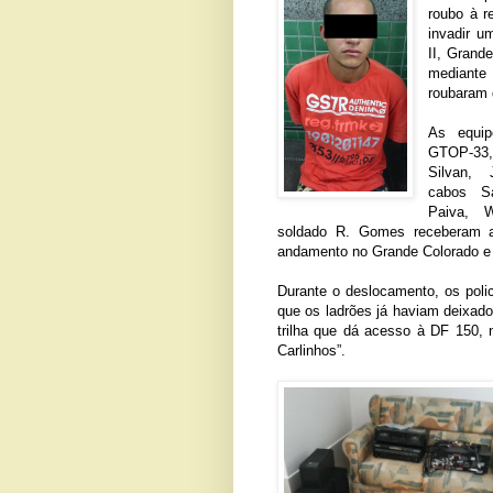
roubo à r
invadir u
II, Grand
mediante
roubaram d
As equip
GTOP-33,
Silvan, 
cabos Sa
Paiva, 
soldado R. Gomes receberam 
andamento no Grande Colorado e 
Durante o deslocamento, os poli
que os ladrões já haviam deixado
trilha que dá acesso à DF 150, 
Carlinhos”.