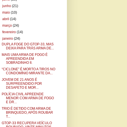
►
junho
(21)
►
maio
(10)
►
abril
(14)
►
março
(24)
►
fevereiro
(14)
▼
janeiro
(24)
DUPLA FOGE DO GTOP-33, MAS
DEIXA PARA TRÁS ARMA DE...
MAIS UMA ARMA DE FOGO É
APREENDIDA EM
SOBRADINHO II.
“CICLONE” É MORTO A TIROS NO
CONDOMÍNIO MIRANTE DA...
JOVEM DE 21 ANOS É
SURPREENDIDO POR
DESAFETO E MOR...
POLÍCIA CIVIL APREENDE
MENOR COM ARMA DE FOGO
E DR...
TRIO É DETIDO COM ARMA DE
BRINQUEDO, APÓS ROUBAR
T...
GTOP-33 RECUPERA VEÍCULO