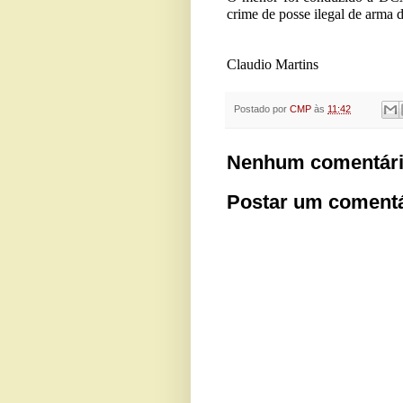
crime de posse ilegal de arma 
Claudio Martins
Postado por
CMP
às
11:42
Nenhum comentári
Postar um comentá