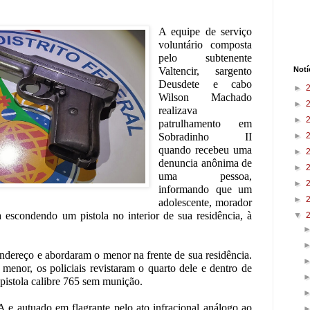
A equipe de serviço
voluntário composta
pelo subtenente
Valtencir, sargento
Notí
Deusdete e cabo
►
Wilson Machado
►
realizava
►
patrulhamento em
Sobradinho II
►
quando recebeu uma
►
denuncia anônima de
►
uma pessoa,
►
informando que um
►
adolescente, morador
 escondendo um pistola no interior de sua residência, à
▼
endereço e abordaram o menor na frente de sua residência.
enor, os policiais revistaram o quarto dele e dentro de
pistola calibre 765 sem munição.
e autuado em flagrante pelo ato infracional análogo ao