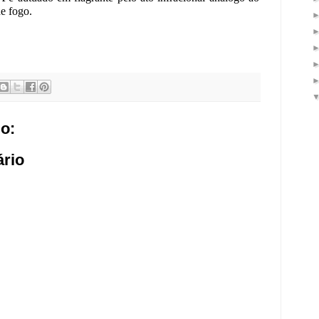
de fogo.
o:
rio