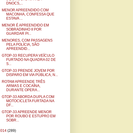
DNOCS,...
MENOR APREENDIDO COM
MACONHA, CONFESSA QUE
ESTAVA ...
MENOR É APREENDIDO EM
SOBRADINHO II POR
GUARDAR PI...
MENORES, COM PASSAGENS
PELA POLÍCIA, SÃO
APREENDID...
GTOP-33 RECUPERA VEÍCULO
FURTADO NA QUADRA 02 DE
S...
GTOP-33 PRENDE JOVEM POR
DISPARO EM VIA PÚBLICA, N...
ROTAM APREENDE TRÊS
ARMAS E COCAÍNA,
DURANTE OPERA...
GTOP-33 ABORDA DUPLA COM
MOTOCICLETA FURTADA NA
DF...
GTOP-33 APREENDE MENOR
POR ROUBO E ESTUPRO EM
SOBR...
2014
(289)