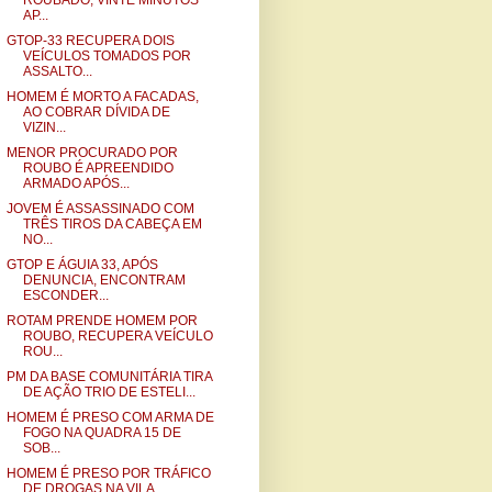
ROUBADO, VINTE MINUTOS
AP...
GTOP-33 RECUPERA DOIS
VEÍCULOS TOMADOS POR
ASSALTO...
HOMEM É MORTO A FACADAS,
AO COBRAR DÍVIDA DE
VIZIN...
MENOR PROCURADO POR
ROUBO É APREENDIDO
ARMADO APÓS...
JOVEM É ASSASSINADO COM
TRÊS TIROS DA CABEÇA EM
NO...
GTOP E ÁGUIA 33, APÓS
DENUNCIA, ENCONTRAM
ESCONDER...
ROTAM PRENDE HOMEM POR
ROUBO, RECUPERA VEÍCULO
ROU...
PM DA BASE COMUNITÁRIA TIRA
DE AÇÃO TRIO DE ESTELI...
HOMEM É PRESO COM ARMA DE
FOGO NA QUADRA 15 DE
SOB...
HOMEM É PRESO POR TRÁFICO
DE DROGAS NA VILA