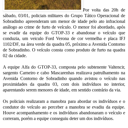
Por volta das 20h de
sábado, 03/01, policiais militares do Grupo Tático Operacional de
Sobradinho apreenderam um menor de idade pelo ato infracional
análogo ao crime de furto de veículo. O menor foi abordado, após
se evadir da equipe do GTOP-33 e abandonar o veículo que
conduzia, um veiculo Ford Verona de cor vermelha e placa IFJ
1102/DF, na área verde da quadra 05, próximo a Avenida Contorno
de Sobradinho. O veículo consta como produto de furto na quadra
02 da cidade.
A equipe Alfa do GTOP-33, composta pelo subtenente Valtencir,
sargento Carneiro e cabo Mascarenhas realizava patrulhamento na
Avenida Contorno de Sobradinho quando avistou o veículo nas
proximidades da quadra 03, com dois indivíduos no interior,
aparentando serem menores de idade, em sentido contrário da via.
Os policiais realizaram a manobra para abordar os indivíduos e o
condutor do veículo ao perceber a manobra se evadiu da equipe.
Houve acompanhamento e os indivíduos abandonaram o veículo e
correram, porém a equipe conseguiu deter um dos indivíduos.