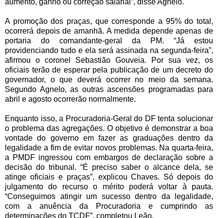
aumento, ganho ou correção salarial”, disse Agnelo.
A promoção dos praças, que corresponde a 95% do total,
ocorrerá depois de amanhã. A medida depende apenas de
portaria do comandante-geral da PM. “Já estou
providenciando tudo e ela será assinada na segunda-feira”,
afirmou o coronel Sebastião Gouveia. Por sua vez, os
oficiais terão de esperar pela publicação de um decreto do
governador, o que deverá ocorrer no meio da semana.
Segundo Agnelo, as outras ascensões programadas para
abril e agosto ocorrerão normalmente.
Enquanto isso, a Procuradoria-Geral do DF tenta solucionar
o problema das agregações. O objetivo é demonstrar a boa
vontade do governo em fazer as graduações dentro da
legalidade a fim de evitar novos problemas. Na quarta-feira,
a PMDF ingressou com embargos de declaração sobre a
decisão do tribunal. “É preciso saber o alcance dela, se
atinge oficiais e praças”, explicou Chaves. Só depois do
julgamento do recurso o mérito poderá voltar à pauta.
“Conseguimos atingir um sucesso dentro da legalidade,
com a anuência da Procuradoria e cumprindo as
determinações do TCDF”, completou Leão.