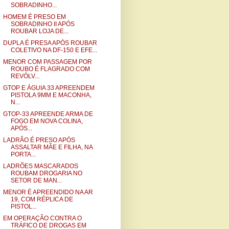
SOBRADINHO...
HOMEM É PRESO EM
SOBRADINHO II APÓS
ROUBAR LOJA DE...
DUPLA É PRESA APÓS ROUBAR
COLETIVO NA DF-150 E EFE...
MENOR COM PASSAGEM POR
ROUBO É FLAGRADO COM
REVÓLV...
GTOP E ÁGUIA 33 APREENDEM
PISTOLA 9MM E MACONHA,
N...
GTOP-33 APREENDE ARMA DE
FOGO EM NOVA COLINA,
APÓS...
LADRÃO É PRESO APÓS
ASSALTAR MÃE E FILHA, NA
PORTA...
LADRÕES MASCARADOS
ROUBAM DROGARIA NO
SETOR DE MAN...
MENOR É APREENDIDO NA AR
19, COM RÉPLICA DE
PISTOL...
EM OPERAÇÃO CONTRA O
TRÁFICO DE DROGAS EM