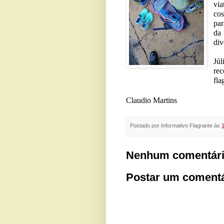
via
cos
par
da 
div
Júl
re
fla
Claudio Martins
Postado por
Informativo Flagrante
às
Nenhum comentári
Postar um comentá