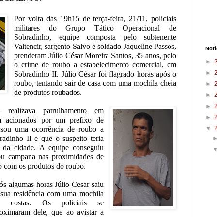
Por volta das 19h15 de terça-feira, 21/11, policiais
militares do Grupo Tático Operacional de
Sobradinho, equipe composta pelo subtenente
Valtencir, sargento Salvo e soldado Jaqueline Passos,
Notí
prenderam Júlio César Moreira Santos, 35 anos, pelo
►
o crime de roubo a estabelecimento comercial, em
►
Sobradinho II. Júlio César foi flagrado horas após o
roubo, tentando sair de casa com uma mochila cheia
►
de produtos roubados.
►
►
 realizava patrulhamento em
►
m acionados por um prefixo de
assou uma ocorrência de roubo a
▼
adinho II e que o suspeito teria
 da cidade. A equipe conseguiu
izou campana nas proximidades de
lo com os produtos do roubo.
s algumas horas Júlio Cesar saiu
 sua residência com uma mochila
s costas. Os policiais se
oximaram dele, que ao avistar a