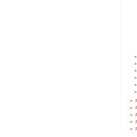
►
►
►
►
►