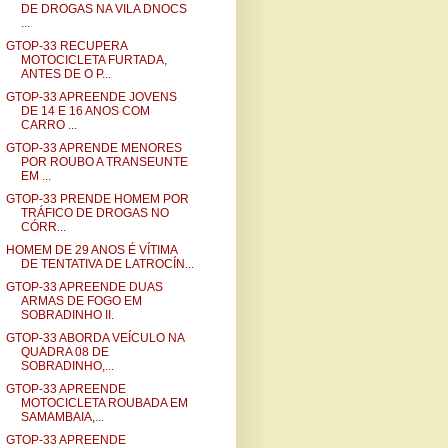
DE DROGAS NA VILA DNOCS
...
GTOP-33 RECUPERA
MOTOCICLETA FURTADA,
ANTES DE O P...
GTOP-33 APREENDE JOVENS
DE 14 E 16 ANOS COM
CARRO ...
GTOP-33 APRENDE MENORES
POR ROUBO A TRANSEUNTE
EM ...
GTOP-33 PRENDE HOMEM POR
TRÁFICO DE DROGAS NO
CÓRR...
HOMEM DE 29 ANOS É VÍTIMA
DE TENTATIVA DE LATROCÍN...
GTOP-33 APREENDE DUAS
ARMAS DE FOGO EM
SOBRADINHO II.
GTOP-33 ABORDA VEÍCULO NA
QUADRA 08 DE
SOBRADINHO,...
GTOP-33 APREENDE
MOTOCICLETA ROUBADA EM
SAMAMBAIA,...
GTOP-33 APREENDE