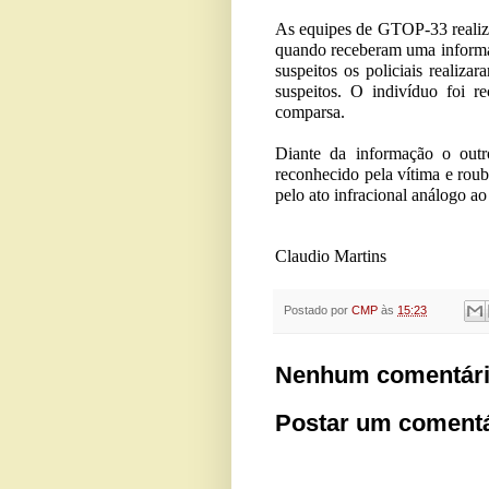
As equipes de GTOP-33 realiz
quando receberam uma informaç
suspeitos os policiais realiz
suspeitos. O indivíduo foi r
comparsa.
Diante da informação o outr
reconhecido pela vítima e ro
pelo ato infracional análogo ao
Claudio Martins
Postado por
CMP
às
15:23
Nenhum comentári
Postar um comentá