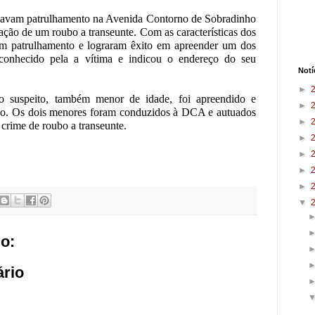
avam patrulhamento na Avenida Contorno de Sobradinho
ão de um roubo a transeunte. Com as características dos
aram patrulhamento e lograram êxito em apreender um dos
econhecido pela a vítima e indicou o endereço do seu
Notí
►
o suspeito, também menor de idade, foi apreendido e
►
ubo. Os dois menores foram conduzidos à DCA e autuados
►
 crime de roubo a transeunte.
►
►
►
►
▼
o:
rio