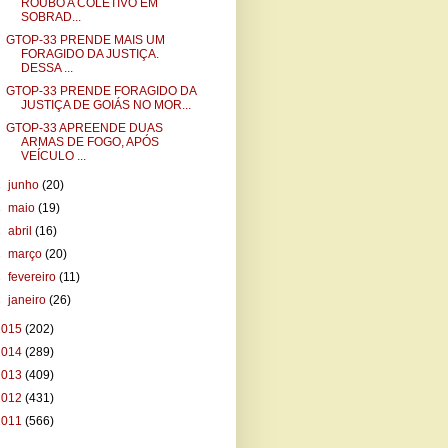
ROUBO A COLETIVO EM
SOBRAD...
GTOP-33 PRENDE MAIS UM
FORAGIDO DA JUSTIÇA.
DESSA ...
GTOP-33 PRENDE FORAGIDO DA
JUSTIÇA DE GOIÁS NO MOR...
GTOP-33 APREENDE DUAS
ARMAS DE FOGO, APÓS
VEÍCULO ...
►
junho
(20)
►
maio
(19)
►
abril
(16)
►
março
(20)
►
fevereiro
(11)
►
janeiro
(26)
2015
(202)
2014
(289)
2013
(409)
2012
(431)
2011
(566)