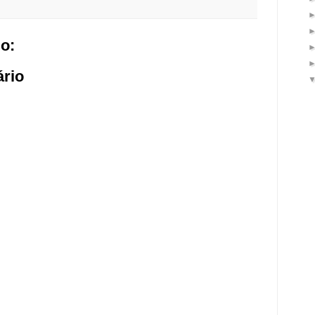
o:
rio