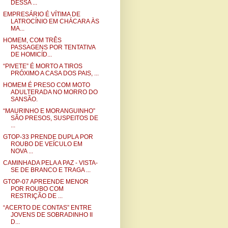
DESSA ...
EMPRESÁRIO É VÍTIMA DE
LATROCÍNIO EM CHÁCARA ÀS
MA...
HOMEM, COM TRÊS
PASSAGENS POR TENTATIVA
DE HOMICÍD...
“PIVETE” É MORTO A TIROS
PRÓXIMO A CASA DOS PAIS, ...
HOMEM É PRESO COM MOTO
ADULTERADA NO MORRO DO
SANSÃO.
“MAURINHO E MORANGUINHO”
SÃO PRESOS, SUSPEITOS DE
...
GTOP-33 PRENDE DUPLA POR
ROUBO DE VEÍCULO EM
NOVA ...
CAMINHADA PELA A PAZ - VISTA-
SE DE BRANCO E TRAGA ...
GTOP-07 APREENDE MENOR
POR ROUBO COM
RESTRIÇÃO DE ...
“ACERTO DE CONTAS” ENTRE
JOVENS DE SOBRADINHO II
D...