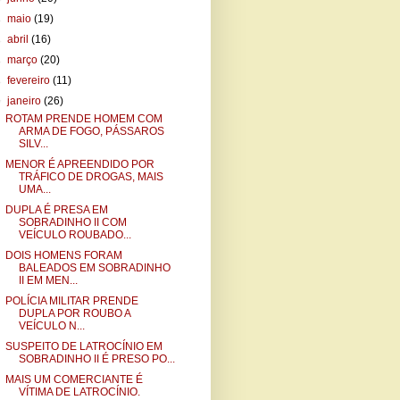
►
maio
(19)
►
abril
(16)
►
março
(20)
►
fevereiro
(11)
▼
janeiro
(26)
ROTAM PRENDE HOMEM COM
ARMA DE FOGO, PÁSSAROS
SILV...
MENOR É APREENDIDO POR
TRÁFICO DE DROGAS, MAIS
UMA...
DUPLA É PRESA EM
SOBRADINHO II COM
VEÍCULO ROUBADO...
DOIS HOMENS FORAM
BALEADOS EM SOBRADINHO
II EM MEN...
POLÍCIA MILITAR PRENDE
DUPLA POR ROUBO A
VEÍCULO N...
SUSPEITO DE LATROCÍNIO EM
SOBRADINHO II É PRESO PO...
MAIS UM COMERCIANTE É
VÍTIMA DE LATROCÍNIO.