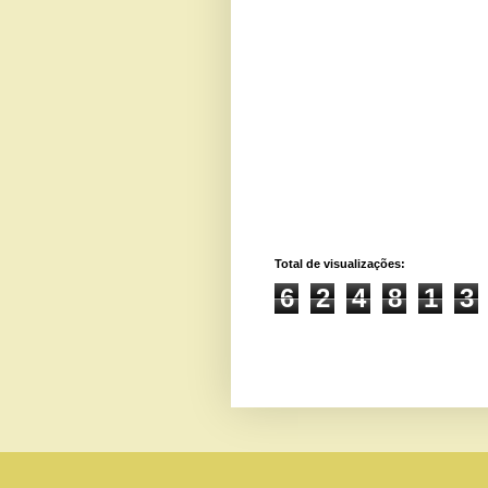
Total de visualizações:
6
2
4
8
1
3