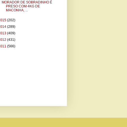
MORADOR DE SOBRADINHO É
PRESO COM 4KG DE
MACONHA, ...
2015
(202)
2014
(289)
2013
(409)
2012
(431)
2011
(566)