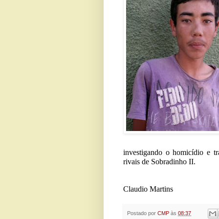
investigando o homicídio e t
rivais de Sobradinho II.
Claudio Martins
Postado por
CMP
às
08:37