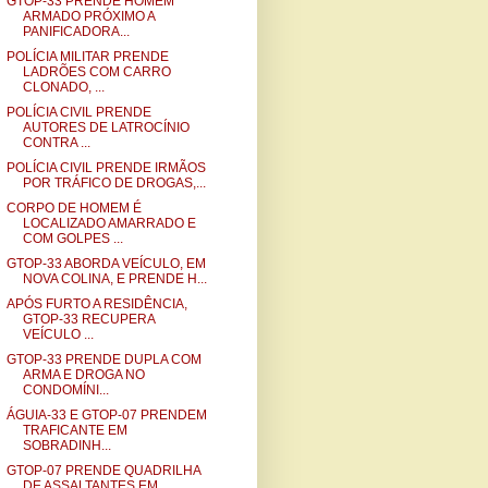
GTOP-33 PRENDE HOMEM
ARMADO PRÓXIMO A
PANIFICADORA...
POLÍCIA MILITAR PRENDE
LADRÕES COM CARRO
CLONADO, ...
POLÍCIA CIVIL PRENDE
AUTORES DE LATROCÍNIO
CONTRA ...
POLÍCIA CIVIL PRENDE IRMÃOS
POR TRÁFICO DE DROGAS,...
CORPO DE HOMEM É
LOCALIZADO AMARRADO E
COM GOLPES ...
GTOP-33 ABORDA VEÍCULO, EM
NOVA COLINA, E PRENDE H...
APÓS FURTO A RESIDÊNCIA,
GTOP-33 RECUPERA
VEÍCULO ...
GTOP-33 PRENDE DUPLA COM
ARMA E DROGA NO
CONDOMÍNI...
ÁGUIA-33 E GTOP-07 PRENDEM
TRAFICANTE EM
SOBRADINH...
GTOP-07 PRENDE QUADRILHA
DE ASSALTANTES EM