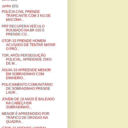
▼
junho
(21)
POLÍCIA CIVIL PRENDE
TRAFICANTE COM 3 KG DE
MACONH...
PRF RECUPERA VEÍCULO
ROUBADO NA BR 020 E
PRENDE CO...
GTOP-33 PRENDE HOMEM
ACUSADO DE TENTAR MATAR
O PRÓ...
TOR, APÓS PERSEGUIÇÃO
POLICIAL, APREENDE 25KG
DE M...
ÁGUIA-33 APREENDE MENOR
EM SOBRADINHO COM
DINHEIRO...
POLICIAMENTO COMUNITÁRIO
DE SOBRADINHO PRENDE
LADR...
JOVEM DE 18 ANOS É BALEADO
NA CABEÇA EM
SOBRADINHO...
MENOR É APREENDIDO POR
TRÁFICO DE DROGAS NA
QUADRA...