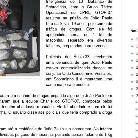
Inteligência do 13º Batalhão de
Sobradinho, com o Grupo Tático
Operacional do CPRL, GTOP-07
resultou na prisão de João Paulo
Biró da Silva, 19 anos, pelo crime de
tráfico de drogas. Com ele foi
Notí
apreendido cerca de 1 kg de
►
maconha, separado em diversos
tabletes, preparados para a venda.
►
►
Policiais do Águia-33 receberam
►
uma denuncia de que João Paulo
►
estava comercializando drogas no
conjunto C do Condomínio Versalles,
►
em Sobradinho II e montaram uma
►
campana para prendê-lo.
►
ciaram um usuário de drogas pegando algo com João Paulo em
▼
icitaram que a equipe Charlie do GTOP-07, composta pelos
e Jesuíno abordasse o usuário. Ele foi abordado e com ele foi
a. O usuário disse aos policiais que teria comprado a droga
oram até a residência de João Paulo e o abordaram. No interior
 diversas porções de maconha, pesando aproximadamente 1 kg