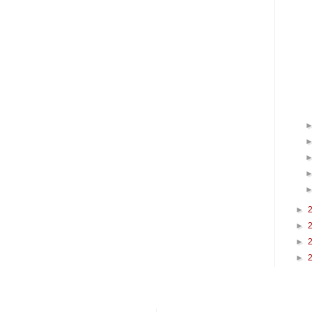
►
►
►
►