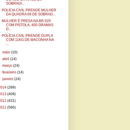
SOBRADI...
POLÍCIA CIVIL PRENDE MULHER
DA QUADRA 09 DE SOBRAD...
MULHER É PRESA NA BR 020
COM PISTOLA, 400 GRAMAS
D...
POLÍCIA CIVIL PRENDE DUPLA
COM 11KG DE MACONHA NA
...
►
maio
(10)
►
abril
(14)
►
março
(24)
►
fevereiro
(14)
►
janeiro
(24)
2014
(289)
2013
(409)
2012
(431)
2011
(566)