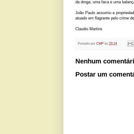
da droga, uma faca e uma balanç
João Paulo assumiu a propriedade
atuado em flagrante pelo crime de 
Claudio Martins
Postado por
CMP
às
23:14
Nenhum comentári
Postar um comentá