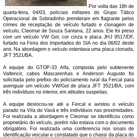
Por volta das 18h de
quarta-feira, 04/03, policiais militares do Grupo Tático
Operacional de Sobradinho prenderam em flagrante pelos
crimes de receptação de veículo furtado e clonagem de
veículo, Cleomar de Souza Santana, 22 anos. Ele foi preso
com um veículo VW Gol, cor cinza e placa JHJ 9517/DF,
furtado na Feira dos Importados do SIA no dia 06/02 deste
ano. Na abordagem o veículo ostentava uma placa clonada,
JFT 3521/BA.
A equipe do GTOP-33 Alfa, composta pelo subtenente
Valtencir, cabos Mascarenhas e Anderson Augusto foi
solicitada pelo prefixo do policiamento rural da Fercal para
averiguar um veículo VW/Gol de placa JFT 3521/BA, com
três indivíduos no interior, em atitudes suspeitas.
A equipe deslocou-se até a Fercal e avistou o veículo
parado na Vila do Vavá e três indivíduos nas proximidades.
Foi realizada a abordagem e Cleomar se identificou como
proprietário do veículo, porém não estava com o documento
obrigatório. Foi realizada uma conferencia nos sinais de
identificação veicular e constatado que o chassi da placa do