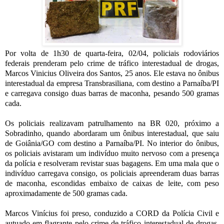
Por volta de 1h30 de quarta-feira, 02/04, policiais rodoviários
federais prenderam pelo crime de tráfico interestadual de drogas,
Marcos Vinicius Oliveira dos Santos, 25 anos. Ele estava no ônibus
interestadual da empresa Transbrasiliana, com destino a Parnaíba/PI
e carregava consigo duas barras de maconha, pesando 500 gramas
cada.
Os policiais realizavam patrulhamento na BR 020, próximo a
Sobradinho, quando abordaram um ônibus interestadual, que saiu
de Goiânia/GO com destino a Parnaíba/PI. No interior do ônibus,
os policiais avistaram um indivíduo muito nervoso com a presença
da polícia e resolveram revistar suas bagagens. Em uma mala que o
indivíduo carregava consigo, os policiais apreenderam duas barras
de maconha, escondidas embaixo de caixas de leite, com peso
aproximadamente de 500 gramas cada.
Marcos Vinícius foi preso, conduzido a CORD da Polícia Civil e
autuado em flagrante pelo crime de tráfico interestadual de drogas.