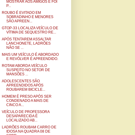
MOSTRAR AOS AMIGOS E FOI
P...
ROUBO É EVITADO EM
SOBRADINHO E MENORES
SÃO APREEN...
GTOP-33 LOCALIZA VEÍCULO DE
VÍTIMA DE SEQUESTRO RE...
APÓS TENTAREM ASSALTAR
LANCHONETE, LADRÕES
NÃO SE ...
MAIS UM VEÍCULO É ABORDADO
E REVÓLVER É APREENDIDO.
ROTAM ABORDA VEÍCULO
SUSPEITO NO SETOR DE
MANSÕES ...
ADOLESCENTES SÃO
APREENDIDOS APÓS
ROUBAREM BICICLE...
HOMEM É PRESO APÓS SER
CONDENADO A MAIS DE
CINCO A...
VEÍCULO DE PROFESSORA
DESAPARECIDA É
LOCALIZADO AB...
LADRÕES ROUBAM CARRO DE
IDOSA NA QUADRA 08 DE