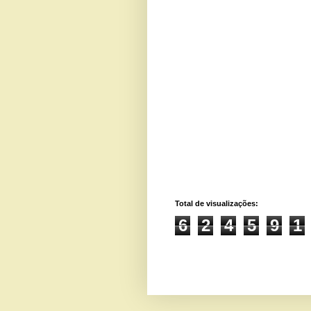
Total de visualizações:
6
2
4
5
9
1