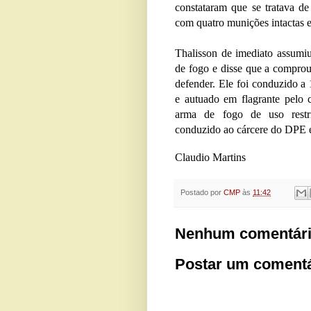
constataram que se tratava de
com quatro munições intactas 
Thalisson de imediato assumi
de fogo e disse que a compro
defender. Ele foi conduzido a 
e autuado em flagrante pelo c
arma de fogo de uso restri
conduzido ao cárcere do DPE e 
Claudio Martins
Postado por
CMP
às
11:42
Nenhum comentári
Postar um comentá