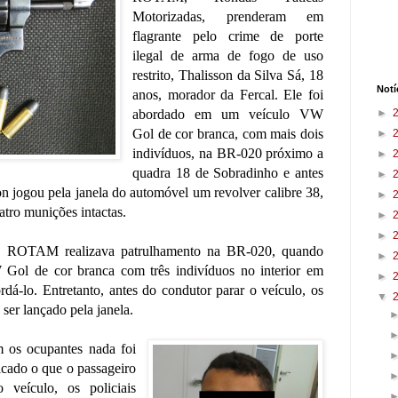
Motorizadas, prenderam em
flagrante pelo crime de porte
ilegal de arma de fogo de uso
restrito, Thalisson da Silva Sá, 18
Notí
anos, morador da Fercal. Ele foi
abordado em um veículo VW
►
Gol de cor branca, com mais dois
►
indivíduos, na BR-020 próximo a
►
quadra 18 de Sobradinho e antes
►
on jogou pela janela do automóvel um revolver calibre 38,
►
tro munições intactas.
►
►
a ROTAM realizava patrulhamento na BR-020, quando
►
ol de cor branca com três indivíduos no interior em
►
ordá-lo. Entretanto, antes do condutor parar o veículo, os
▼
ser lançado pela janela.
 os ocupantes nada foi
icado o que o passageiro
 veículo, os policiais