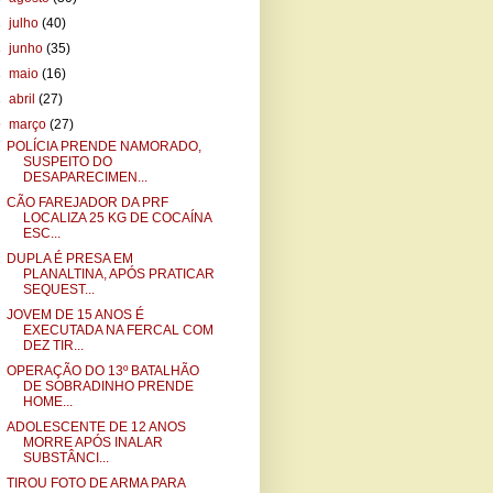
►
julho
(40)
►
junho
(35)
►
maio
(16)
►
abril
(27)
▼
março
(27)
POLÍCIA PRENDE NAMORADO,
SUSPEITO DO
DESAPARECIMEN...
CÃO FAREJADOR DA PRF
LOCALIZA 25 KG DE COCAÍNA
ESC...
DUPLA É PRESA EM
PLANALTINA, APÓS PRATICAR
SEQUEST...
JOVEM DE 15 ANOS É
EXECUTADA NA FERCAL COM
DEZ TIR...
OPERAÇÃO DO 13º BATALHÃO
DE SOBRADINHO PRENDE
HOME...
ADOLESCENTE DE 12 ANOS
MORRE APÓS INALAR
SUBSTÂNCI...
TIROU FOTO DE ARMA PARA