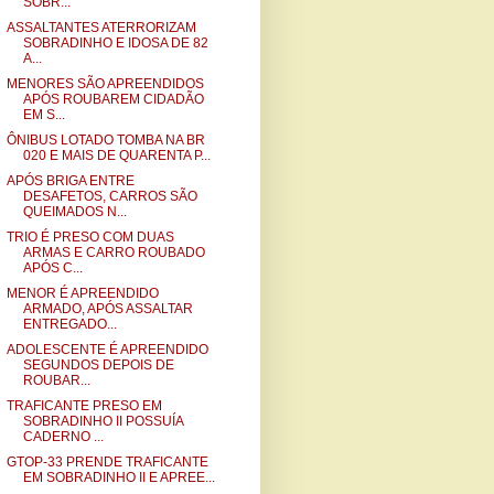
SOBR...
ASSALTANTES ATERRORIZAM
SOBRADINHO E IDOSA DE 82
A...
MENORES SÃO APREENDIDOS
APÓS ROUBAREM CIDADÃO
EM S...
ÔNIBUS LOTADO TOMBA NA BR
020 E MAIS DE QUARENTA P...
APÓS BRIGA ENTRE
DESAFETOS, CARROS SÃO
QUEIMADOS N...
TRIO É PRESO COM DUAS
ARMAS E CARRO ROUBADO
APÓS C...
MENOR É APREENDIDO
ARMADO, APÓS ASSALTAR
ENTREGADO...
ADOLESCENTE É APREENDIDO
SEGUNDOS DEPOIS DE
ROUBAR...
TRAFICANTE PRESO EM
SOBRADINHO II POSSUÍA
CADERNO ...
GTOP-33 PRENDE TRAFICANTE
EM SOBRADINHO II E APREE...