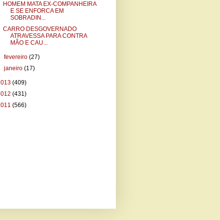
HOMEM MATA EX-COMPANHEIRA
E SE ENFORCA EM
SOBRADIN...
CARRO DESGOVERNADO
ATRAVESSA PARA CONTRA
MÃO E CAU...
►
fevereiro
(27)
►
janeiro
(17)
2013
(409)
2012
(431)
2011
(566)