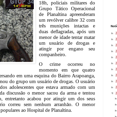
18h, policiais militares do
Grupo Tático Operacional
de Planaltina apreenderam
um revólver calibre 32 com
três munições intactas e
Notí
duas deflagradas, após um
►
menor de idade tentar matar
►
um usuário de drogas e
►
atingir por engano seu
►
companheiro.
►
O crime ocorreu no
►
momento em que quatro
►
ersando em uma esquina do Bairro Arapoanga,
►
imou do grupo um usuário de drogas. O usuário
►
 dos adolescentes que estava armado com um
►
da discussão o menor sacou da arma e tentou
▼
o, entretanto acabou por atingir um dos seus
rio correu sem nenhum arranhão. O menor
 populares ao Hospital de Planaltina.