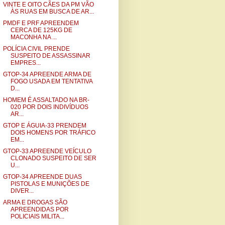
VINTE E OITO CÃES DA PM VÃO
ÀS RUAS EM BUSCA DE AR...
PMDF E PRF APREENDEM
CERCA DE 125KG DE
MACONHA NA ...
POLÍCIA CIVIL PRENDE
SUSPEITO DE ASSASSINAR
EMPRES...
GTOP-34 APREENDE ARMA DE
FOGO USADA EM TENTATIVA
D...
HOMEM É ASSALTADO NA BR-
020 POR DOIS INDIVÍDUOS
AR...
GTOP E ÁGUIA-33 PRENDEM
DOIS HOMENS POR TRÁFICO
EM...
GTOP-33 APREENDE VEÍCULO
CLONADO SUSPEITO DE SER
U...
GTOP-34 APREENDE DUAS
PISTOLAS E MUNIÇÕES DE
DIVER...
ARMA E DROGAS SÃO
APREENDIDAS POR
POLICIAIS MILITA...