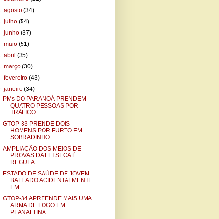
►
agosto
(34)
►
julho
(54)
►
junho
(37)
►
maio
(51)
►
abril
(35)
►
março
(30)
►
fevereiro
(43)
▼
janeiro
(34)
PMs DO PARANOÁ PRENDEM
QUATRO PESSOAS POR
TRÁFICO ...
GTOP-33 PRENDE DOIS
HOMENS POR FURTO EM
SOBRADINHO
AMPLIAÇÃO DOS MEIOS DE
PROVAS DA LEI SECA É
REGULA...
ESTADO DE SAÚDE DE JOVEM
BALEADO ACIDENTALMENTE
EM...
GTOP-34 APREENDE MAIS UMA
ARMA DE FOGO EM
PLANALTINA.