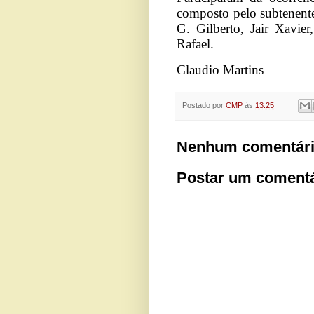
composto pelo subtenente
G. Gilberto, Jair Xavie
Rafael.
Claudio Martins
Postado por
CMP
às
13:25
Nenhum comentári
Postar um comentá