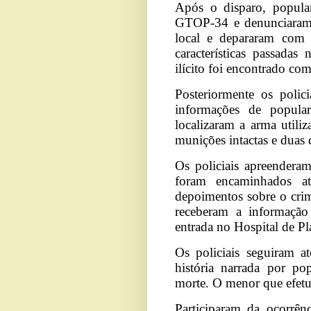
Após o disparo, popula
GTOP-34 e denunciaram 
local e depararam com 
características passada
ilícito foi encontrado com
Posteriormente os polic
informações de popula
localizaram a arma utili
munições intactas e duas 
Os policiais apreendera
foram encaminhados at
depoimentos sobre o crim
receberam a informaçã
entrada no Hospital de Pl
Os policiais seguiram a
história narrada por po
morte. O menor que efetuo
Participaram da ocor