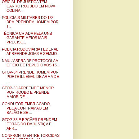
OFICIAL DE JUSTIÇA TEM
CARRO ROUBDO EM NOVA
COLINA...
POLICIAIS MILITARES DO 13º
BPM PRENDEM HOMEM POR
T...
TÉCNICA CRIADA PELA UNB
GARANTE MEIOS MAIS
PRECISO...
POLÍCIA RODOVIÁRIA FEDERAL
APREENDE JOIAS E SEMIJO...
NMU / ASPRA DF PROTOCOLAM
OFÍCIO DE REPÚDIO AOS 15...
GTOP-34 PRENDE HOMEM POR
PORTE ILLEGAL DE ARMA DE
...
GTOP-33 APREENDE MENOR
POR ROUBO E PRENDE
MAIOR DE...
CONDUTOR EMBRIAGADO,
PEGA CONTRAMÃO EM
BALÃO E SE ...
GTOP-33 E BPCÃES PRENDEM
FORAGIDO DA JUSTIÇA E
APR...
CONFRONTO ENTRE TORCIDAS