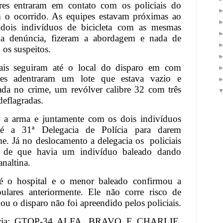
res entraram em contato com os policiais do
o ocorrido. As equipes estavam próximas ao
dois indivíduos de bicicleta com as mesmas
s na denúncia, fizeram a abordagem e nada de
 os suspeitos.
iais seguiram até o local do disparo em com
res adentraram um lote que estava vazio e
zada no crime, um revólver calibre 32 com três
deflagradas.
m a arma e juntamente com os dois indivíduos
é a 31ª Delegacia de Polícia para darem
e. Já no deslocamento a delegacia os
policiais
o de que havia um indivíduo baleado dando
analtina.
té o hospital e o menor baleado confirmou a
pulares anteriormente. Ele não corre risco de
u o disparo não foi apreendido pelos policiais.
rência: GTOP-34 ALFA, BRAVO E CHARLIE,