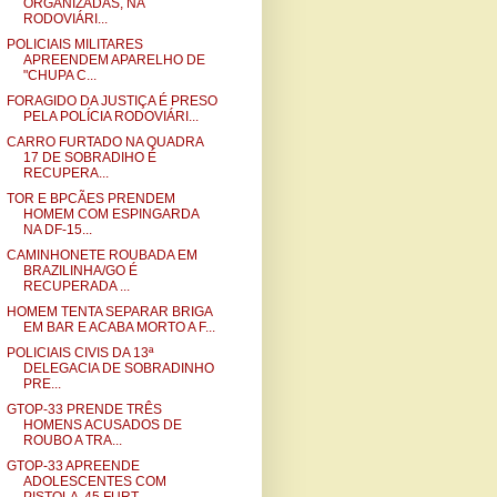
ORGANIZADAS, NA
RODOVIÁRI...
POLICIAIS MILITARES
APREENDEM APARELHO DE
"CHUPA C...
FORAGIDO DA JUSTIÇA É PRESO
PELA POLÍCIA RODOVIÁRI...
CARRO FURTADO NA QUADRA
17 DE SOBRADIHO É
RECUPERA...
TOR E BPCÃES PRENDEM
HOMEM COM ESPINGARDA
NA DF-15...
CAMINHONETE ROUBADA EM
BRAZILINHA/GO É
RECUPERADA ...
HOMEM TENTA SEPARAR BRIGA
EM BAR E ACABA MORTO A F...
POLICIAIS CIVIS DA 13ª
DELEGACIA DE SOBRADINHO
PRE...
GTOP-33 PRENDE TRÊS
HOMENS ACUSADOS DE
ROUBO A TRA...
GTOP-33 APREENDE
ADOLESCENTES COM