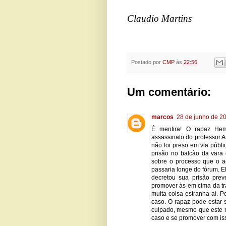
Claudio Martins
Postado por
CMP
às
22:56
Um comentário:
marcos
28 de junho de 2
É mentira! O rapaz Hem
assassinato do professor A
não foi preso em via públ
prisão no balcão da vara 
sobre o processo que o ac
passaria longe do fórum. E
decretou sua prisão prev
promover às em cima da tr
muita coisa estranha aí. P
caso. O rapaz pode estar 
culpado, mesmo que este nã
caso e se promover com iss