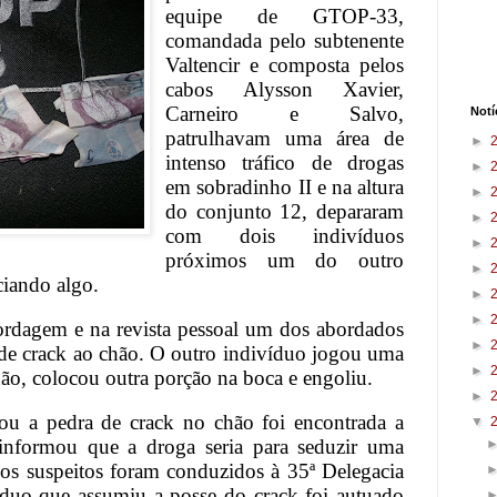
equipe de GTOP-33,
comandada pelo subtenente
Valtencir e composta pelos
cabos Alysson Xavier,
Carneiro e Salvo,
Notí
patrulhavam uma área de
►
intenso tráfico de drogas
►
em sobradinho II e na altura
►
do conjunto 12, depararam
►
com dois indivíduos
►
próximos um do outro
►
ciando algo.
►
►
bordagem e na revista pessoal um dos abordados
►
de crack ao chão. O outro indivíduo jogou uma
►
o, colocou outra porção na boca e engoliu.
►
u a pedra de crack no chão foi encontrada a
▼
informou que a droga seria para seduzir uma
 os suspeitos foram conduzidos à 35ª Delegacia
íduo que assumiu a posse do crack foi autuado