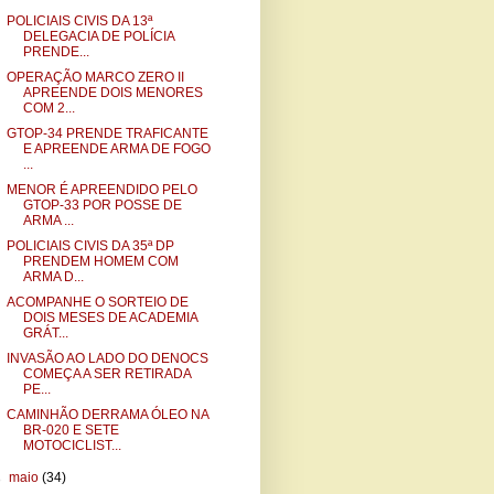
POLICIAIS CIVIS DA 13ª
DELEGACIA DE POLÍCIA
PRENDE...
OPERAÇÃO MARCO ZERO II
APREENDE DOIS MENORES
COM 2...
GTOP-34 PRENDE TRAFICANTE
E APREENDE ARMA DE FOGO
...
MENOR É APREENDIDO PELO
GTOP-33 POR POSSE DE
ARMA ...
POLICIAIS CIVIS DA 35ª DP
PRENDEM HOMEM COM
ARMA D...
ACOMPANHE O SORTEIO DE
DOIS MESES DE ACADEMIA
GRÁT...
INVASÃO AO LADO DO DENOCS
COMEÇA A SER RETIRADA
PE...
CAMINHÃO DERRAMA ÓLEO NA
BR-020 E SETE
MOTOCICLIST...
►
maio
(34)