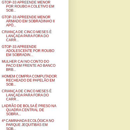
GTOP-33 APREENDE MENOR
POR ROUBO A COLETIVO EM
SOB...
GTOP-33 APREENDE MENOR
ARMADO EM SOBRADINHO II
APÓ...
CRIANÇA DE CINCO MESES É
LANÇADA PARA FORA DO
CARR...
GTOP-33 APREENDE
ADOLESCENTE POR ROUBO
EM SOBRADIN...
MULHER CAI NO CONTO DO
PACO EM FRENTE AO BANCO
BRB...
HOMEM COMPRA COMPUTADOR
RECHEADO DE PAPELÃO EM
SOB...
CRIANÇA DE CINCO MESES É
LANÇADA PARA FORA DO
CARR...
LADRÃO DE BOLSA É PRESO NA
QUADRA CENTRAL DE
SOBRA...
4ª CAMINHADA ECOLÓGICA NO
PARQUE JEQUITIBÁS EM
SOB...