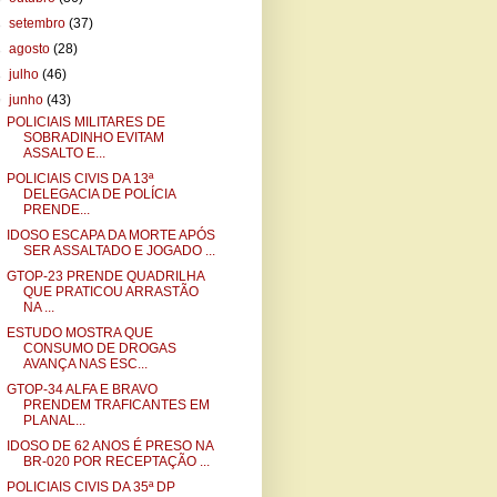
►
setembro
(37)
►
agosto
(28)
►
julho
(46)
▼
junho
(43)
POLICIAIS MILITARES DE
SOBRADINHO EVITAM
ASSALTO E...
POLICIAIS CIVIS DA 13ª
DELEGACIA DE POLÍCIA
PRENDE...
IDOSO ESCAPA DA MORTE APÓS
SER ASSALTADO E JOGADO ...
GTOP-23 PRENDE QUADRILHA
QUE PRATICOU ARRASTÃO
NA ...
ESTUDO MOSTRA QUE
CONSUMO DE DROGAS
AVANÇA NAS ESC...
GTOP-34 ALFA E BRAVO
PRENDEM TRAFICANTES EM
PLANAL...
IDOSO DE 62 ANOS É PRESO NA
BR-020 POR RECEPTAÇÃO ...
POLICIAIS CIVIS DA 35ª DP