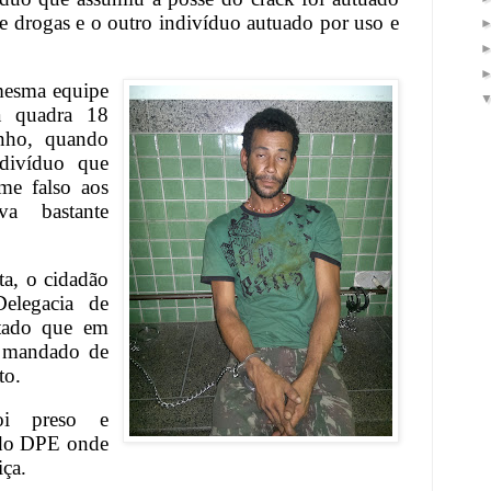
de drogas e o outro indivíduo autuado por uso e
mesma equipe
na quadra 18
nho, quando
divíduo que
me falso aos
va bastante
ta, o cidadão
elegacia de
atado que em
 mandado de
to.
oi preso e
 do DPE onde
iça.