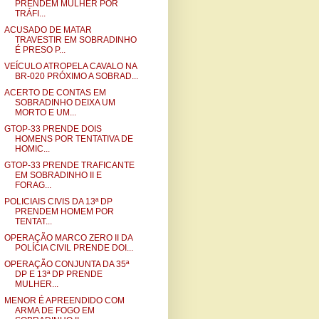
PRENDEM MULHER POR
TRÁFI...
ACUSADO DE MATAR
TRAVESTIR EM SOBRADINHO
É PRESO P...
VEÍCULO ATROPELA CAVALO NA
BR-020 PRÓXIMO A SOBRAD...
ACERTO DE CONTAS EM
SOBRADINHO DEIXA UM
MORTO E UM...
GTOP-33 PRENDE DOIS
HOMENS POR TENTATIVA DE
HOMIC...
GTOP-33 PRENDE TRAFICANTE
EM SOBRADINHO II E
FORAG...
POLICIAIS CIVIS DA 13ª DP
PRENDEM HOMEM POR
TENTAT...
OPERAÇÃO MARCO ZERO II DA
POLÍCIA CIVIL PRENDE DOI...
OPERAÇÃO CONJUNTA DA 35ª
DP E 13ª DP PRENDE
MULHER...
MENOR É APREENDIDO COM
ARMA DE FOGO EM