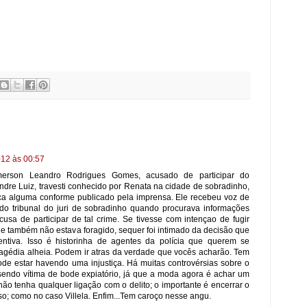
012 às 00:57
erson Leandro Rodrigues Gomes, acusado de participar do
ndre Luiz, travesti conhecido por Renata na cidade de sobradinho,
ica alguma conforme publicado pela imprensa. Ele recebeu voz de
do tribunal do juri de sobradinho quando procurava informações
usa de participar de tal crime. Se tivesse com intençao de fugir
le também não estava foragido, sequer foi intimado da decisão que
entiva. Isso é historinha de agentes da polícia que querem se
agédia alheia. Podem ir atras da verdade que vocês acharão. Tem
ode estar havendo uma injustiça. Há muitas controvérsias sobre o
sendo vítima de bode expiatório, já que a moda agora é achar um
o tenha qualquer ligação com o delito; o importante é encerrar o
o; como no caso Villela. Enfim...Tem caroço nesse angu.