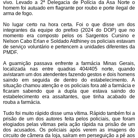
vivo. Levado a 2ª Delegacia de Polícia da Asa Norte o
homem foi autuado em flagrante por roubo e porte ilegal de
arma de fogo.
No lugar certo na hora certa. Foi o que disse um dos
integrantes da equipe do prefixo (2024 do DOP) que no
momento era composto pelos os Sargentos Cursino e
Nelson Cabo Erlan e Soldado Atdhiney os policiais estavam
de serviço voluntário e pertencem a unidades diferentes da
PMDF.
A guarnição passava enfrente a farmácia Minas Gerais,
localizada nas entre quadras 404/405 norte, quando
avistaram um dos atendentes fazendo gestos e dois homens
saindo em seguida de dentro do estabelecimento. A
situação chamou atenção e os policiais fora até a farmácia e
ficaram sabendo que a dupla que estava saindo do
estabelecimento era assaltantes, que tinha acabado de
rouba a farmácia.
Tudo foi muito rápido disse uma vítima. Rápido também foi a
prisão de um dos autores feita pelos policiais, que foram
elogiados pelas vítimas pela ação rápida na prisão de um
dos acusados. Os policiais após verem as imagens do
circuito de câmera da loja, saíram em perseguição a pé aos